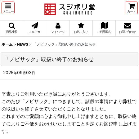
メニュー
カート
商品検索
メルマガ
マイページ
お気に入り
ご利用案内
お問い合わせ
ホーム
>
NEWS
>
「ノビサック」取扱い終了のお知らせ
「ノビサック」取扱い終了のお知らせ
2025
09
03
年
月
日
平素よりご利用いただき誠にありがとうございます。
このたび「ノビサック」につきまして、諸般の事情により弊社で
の取扱いを終了させていただくこととなりました。
これまでのご愛顧に心より御礼申し上げますとともに、取扱い終
了によりご不便をおかけいたしますことを深くお詫び申し上げま
す。