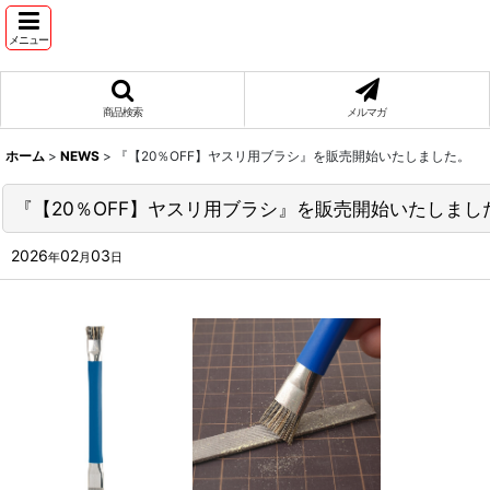
メニュー
商品検索
メルマガ
ホーム
>
NEWS
>
『【20％OFF】ヤスリ用ブラシ』を販売開始いたしました。
『【20％OFF】ヤスリ用ブラシ』を販売開始いたしまし
2026
02
03
年
月
日