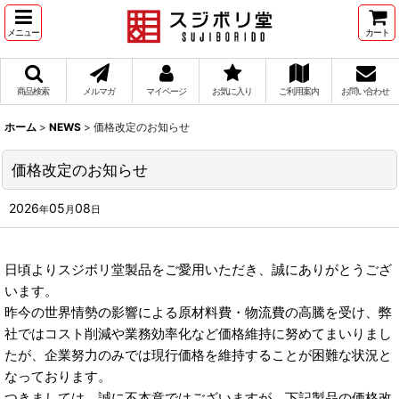
メニュー
カート
商品検索
メルマガ
マイページ
お気に入り
ご利用案内
お問い合わせ
ホーム
>
NEWS
>
価格改定のお知らせ
価格改定のお知らせ
2026
05
08
年
月
日
日頃よりスジボリ堂製品をご愛用いただき、誠にありがとうござ
います。
昨今の世界情勢の影響による原材料費・物流費の高騰を受け、弊
社ではコスト削減や業務効率化など価格維持に努めてまいりまし
たが、企業努力のみでは現行価格を維持することが困難な状況と
なっております。
つきましては、誠に不本意ではございますが、下記製品の価格改