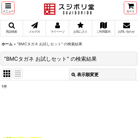
メニュー
カート
商品検索
メルマガ
マイページ
お気に入り
ご利用案内
お問い合わせ
ホーム
>
"BMCタガネ お試しセット"
の
検索結果
"BMCタガネ お試しセット"
の
検索結果
表示順変更
閉じる
1
件
商品検索
:
表示数
:
在庫あり
並び順
: