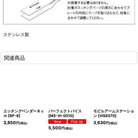
ステンレス製
関連商品
エッチングベンダー８ｃ
パーフェクトバイス
モビルアームステーショ
ｍ
[
RP-8
]
[
MS-VI-0010
]
ン
[
VISE070
]
3,850
3,630
円
円
(税込)
(税込)
5,500
円
(税込)