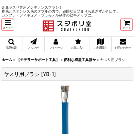
金属ヤスリ専用メンテナンスブラシ！
豚毛とステンレス毛のダブルの力で、頑固な目詰まりも逃さずかき出す。
ガンプラ・フィギュア・プラモデル制作の効率アップに。
メニュー
カート
商品検索
メルマガ
マイページ
お気に入り
ご利用案内
お問い合わせ
ホーム
>
【モデラーサポート工具】
>
便利な模型工具ほか
>
ヤスリ用ブラシ
ヤスリ用ブラシ
[
YB-1
]