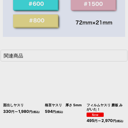
関連商品
面出しヤスリ
格言ヤスリ 厚さ 5mm
フィルムヤスリ 磨板 み
がいた！
330
～1,980
594
円
円
円
(税込)
(税込)
495
～2,970
円
円
(税込)