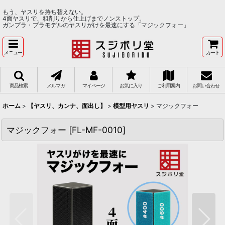
もう、ヤスリを持ち替えない。
4面ヤスリで、粗削りから仕上げまでノンストップ。
ガンプラ・プラモデルのヤスリがけを最速にする「マジックフォー」
メニュー
カート
商品検索
メルマガ
マイページ
お気に入り
ご利用案内
お問い合わせ
ホーム
>
【ヤスリ、カンナ、面出し】
>
模型用ヤスリ
>
マジックフォー
マジックフォー
[
FL-MF-0010
]