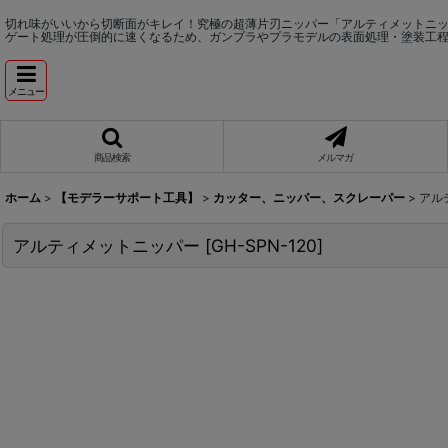
切れ味がいいから切断面がキレイ！究極の超薄片刃ニッパー「アルティメットニッパー 
ゲート処理が圧倒的に速くなるため、ガンプラやプラモデルの表面処理・塗装工
メニュー
商品検索
メルマガ
ホーム
>
【モデラーサポート工具】
>
カッター、ニッパー、スクレーパー
>
アル
アルティメットニッパー
[
GH-SPN-120
]