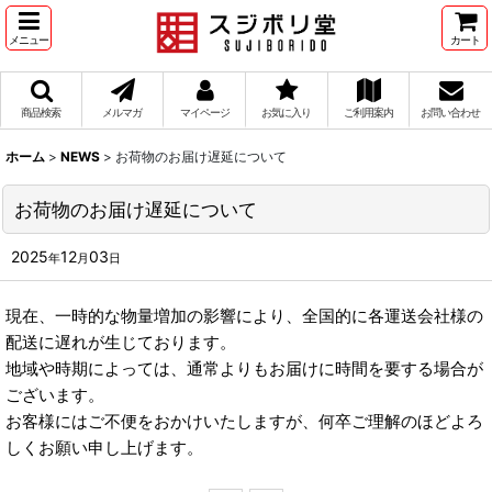
メニュー
カート
商品検索
メルマガ
マイページ
お気に入り
ご利用案内
お問い合わせ
ホーム
>
NEWS
>
お荷物のお届け遅延について
お荷物のお届け遅延について
2025
12
03
年
月
日
現在、一時的な物量増加の影響により、全国的に各運送会社様の
配送に遅れが生じております。
地域や時期によっては、通常よりもお届けに時間を要する場合が
ございます。
お客様にはご不便をおかけいたしますが、何卒ご理解のほどよろ
しくお願い申し上げます。