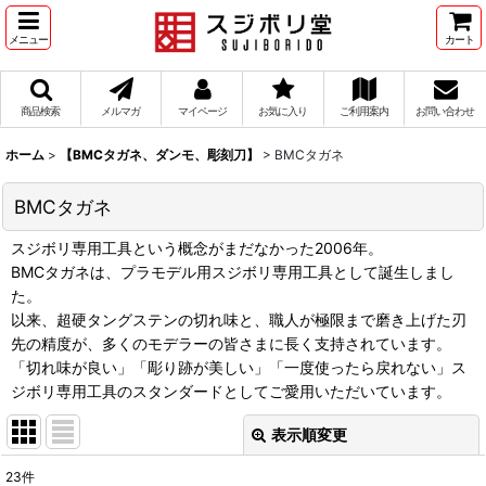
メニュー
カート
商品検索
メルマガ
マイページ
お気に入り
ご利用案内
お問い合わせ
ホーム
>
【BMCタガネ、ダンモ、彫刻刀】
>
BMCタガネ
BMCタガネ
スジボリ専用工具という概念がまだなかった2006年。
BMCタガネは、プラモデル用スジボリ専用工具として誕生しまし
た。
以来、超硬タングステンの切れ味と、職人が極限まで磨き上げた刃
先の精度が、多くのモデラーの皆さまに長く支持されています。
「切れ味が良い」「彫り跡が美しい」「一度使ったら戻れない」ス
ジボリ専用工具のスタンダードとしてご愛用いただいています。
表示順変更
閉じる
23
件