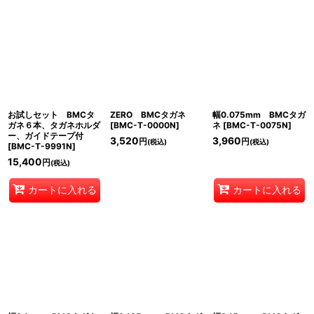
表示数
:
在庫あり
並び順
:
絞り込む
お試しセット BMCタ
ZERO BMCタガネ
幅0.075mm BMCタガ
ガネ６本、タガネホルダ
[
BMC-T-0000N
]
ネ
[
BMC-T-0075N
]
ー、ガイドテープ付
3,520
3,960
円
円
(税込)
(税込)
[
BMC-T-9991N
]
15,400
円
(税込)
カートに入れる
カートに入れる