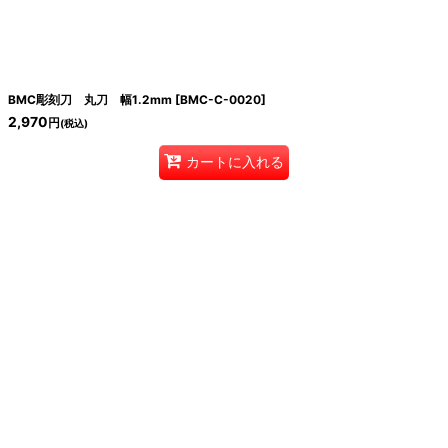
絞り込む
BMC彫刻刀 丸刀 幅1.2mm
[
BMC-C-0020
]
2,970
円
(税込)
カートに入れる