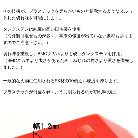
その技術が、プラスチックを柔らかいものと錯覚するようなヌルっ
とした切れ味を可能にします。
タングステンは純度の高い日本製を使用。
（海外製は混ぜものが多く、本来の強度が出ていない素材もありま
すのでご注意下さい。）
切れ味を重視し、BMCタガネよりも硬いタングステンを採用。
（BMCタガネより太さがあるため、ねじれの脆さより硬さを優先し
ました。）
一般的な刃物に使用されるSK材の10倍近い硬度を誇ります。
プラスチックが薄皮を剥くように削られるのが切れ味の証。