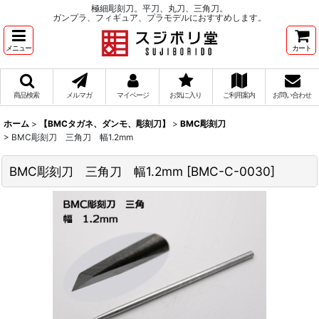
極細彫刻刀。平刀、丸刀、三角刀。
ガンプラ、フィギュア、プラモデルにおすすめします。
メニュー
カート
商品検索
メルマガ
マイページ
お気に入り
ご利用案内
お問い合わせ
ホーム
>
【BMCタガネ、ダンモ、彫刻刀】
>
BMC彫刻刀
>
BMC彫刻刀 三角刀 幅1.2mm
BMC彫刻刀 三角刀 幅1.2mm
[
BMC-C-0030
]