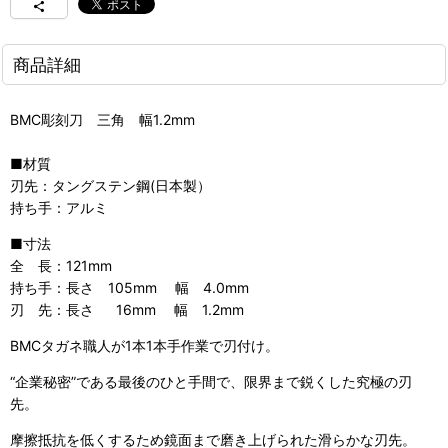
商品詳細
BMC彫刻刀 三角 幅1.2mm
■材質
刃先：タングステン鋼(日本製）
持ち手：アルミ
■寸法
全 長：121mm
持ち手：長さ 105mm 幅 4.0mm
刃 先：長さ 16mm 幅 1.2mm
BMCタガネ職人が1本1本手作業で刃付け。
“企業秘密”である最後のひと手間で、限界まで鋭くした究極の刃
先。
摩擦抵抗を低くするため鏡面まで磨き上げられた滑らかな刃先。