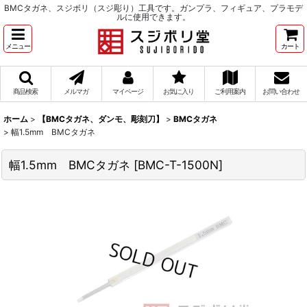
BMCタガネ、スジボリ（スジ彫り）工具です。ガンプラ、フィギュア、プラモデ
ルに使用できます。
メニュー
カート
商品検索
メルマガ
マイページ
お気に入り
ご利用案内
お問い合わせ
ホーム
>
【BMCタガネ、ダンモ、彫刻刀】
>
BMCタガネ
>
幅1.5mm BMCタガネ
幅1.5mm BMCタガネ
[
BMC-T-1500N
]