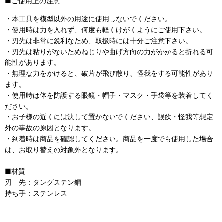
■ご使用上の注意
・本工具を模型以外の用途に使用しないでください。
・使用時は力を入れず、何度も軽くけがくようにご使用下さい。
・刃先は非常に鋭利なため、取扱時には十分ご注意下さい。
・刃先は粘りがないためねじりや曲げ方向の力がかかると折れる可
能性があります。
・無理な力をかけると、破片が飛び散り、怪我をする可能性があり
ます。
・使用時は体を防護する眼鏡・帽子・マスク・手袋等を装着してく
ださい。
・お子様の近くには決して置かないでください、誤飲・怪我等想定
外の事故の原因となります。
・到着時は商品を確認してください。商品を一度でも使用した場合
は、お取り替えの対象外となります。
■材質
刃 先：タングステン鋼
持ち手：
ステンレス