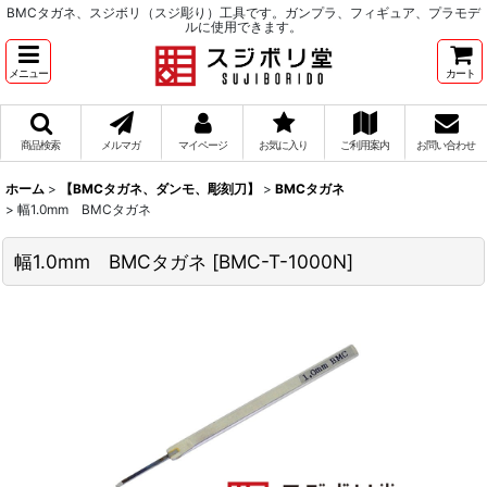
BMCタガネ、スジボリ（スジ彫り）工具です。ガンプラ、フィギュア、プラモデ
ルに使用できます。
メニュー
カート
商品検索
メルマガ
マイページ
お気に入り
ご利用案内
お問い合わせ
ホーム
>
【BMCタガネ、ダンモ、彫刻刀】
>
BMCタガネ
>
幅1.0mm BMCタガネ
幅1.0mm BMCタガネ
[
BMC-T-1000N
]