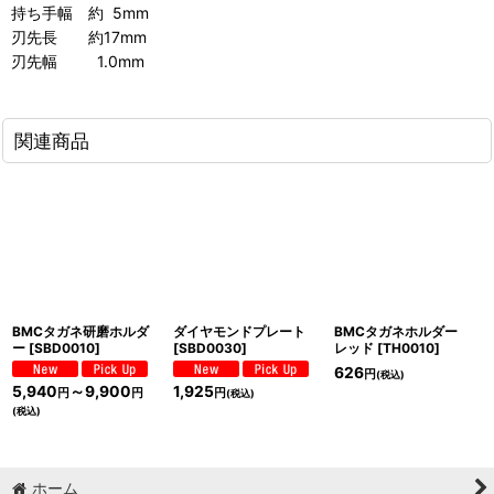
持ち手幅 約 5mm
刃先長 約17mm
刃先幅 1.0mm
関連商品
BMCタガネ研磨ホルダ
ダイヤモンドプレート
BMCタガネホルダー
ー
[
SBD0010
]
[
SBD0030
]
レッド
[
TH0010
]
626
円
(税込)
5,940
～9,900
1,925
円
円
円
(税込)
(税込)
ホーム