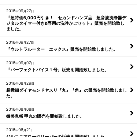
2016
09
27
年
月
日
『超特価6,000円引き！ セカンドハンズ品 超音波洗浄器デ
ジタルタイマー付き&専用の洗浄かごセット』販売を開始致し
ました。
2016
09
27
年
月
日
『ウルトラルーター エックス』販売を開始致しました。
2016
09
07
年
月
日
『パーフェクトバイス１号』販売を開始致しました。
2016
08
29
年
月
日
超極細ダイヤモンドヤスリ『丸』『角』 の販売を開始致しまし
た。
2016
08
08
年
月
日
微美鬼斬 甲丸の販売を開始致しました。
2016
06
21
年
月
日
ジルコニアロータリーバーの販売を開始致しました。