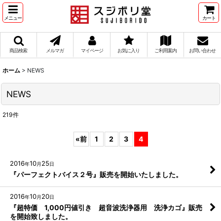
メニュー
カート
商品検索
メルマガ
マイページ
お気に入り
ご利用案内
お問い合わせ
ホーム
>
NEWS
NEWS
219
件
«
前
1
2
3
4
2016
10
25
年
月
日
『パーフェクトバイス２号』販売を開始いたしました。
2016
10
20
年
月
日
『超特価 1,000円値引き 超音波洗浄器用 洗浄カゴ』販売
を開始致しました。