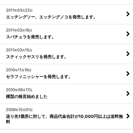
2011
03
22
年
月
日
エッチングソー、エッチングノコを発売します。
2011
03
16
年
月
日
スパチュラを発売します。
2011
03
15
年
月
日
スティックヤスリを発売します。
2010
11
16
年
月
日
セラフィニッシャーを発売します。
2010
09
17
年
月
日
模型の格言始めました
2009
10
01
年
月
日
送り先1箇所に対して、商品代金合計が10,000円以上は送料無
料