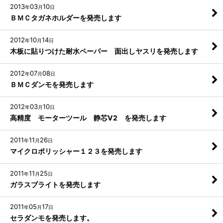
2013
03
10
年
月
日
ＢＭＣタガネホルダーを発売します
2012
10
14
年
月
日
木板に貼りつけた耐水ペーパー 面出しヤスリを発売します
2012
07
08
年
月
日
ＢＭＣダンモを発売します
2012
03
10
年
月
日
高精度 モーターツール 静芯V2 を発売します
2011
11
26
年
月
日
マイクロポリッシャー１２３を発売します
2011
11
25
年
月
日
ガラスブライトを発売します
2011
05
17
年
月
日
セラダンモを発売します。