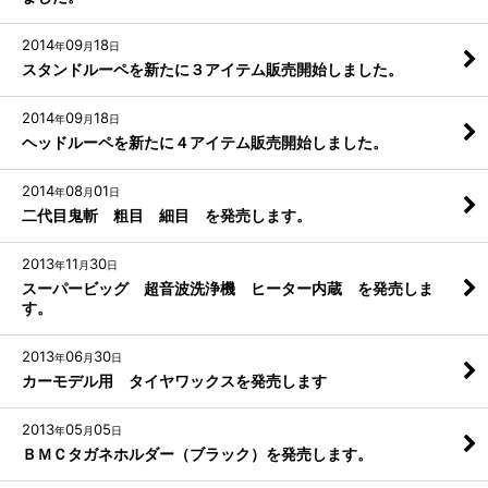
2014
09
18
年
月
日
スタンドルーペを新たに３アイテム販売開始しました。
2014
09
18
年
月
日
ヘッドルーペを新たに４アイテム販売開始しました。
2014
08
01
年
月
日
二代目鬼斬 粗目 細目 を発売します。
2013
11
30
年
月
日
スーパービッグ 超音波洗浄機 ヒーター内蔵 を発売しま
す。
2013
06
30
年
月
日
カーモデル用 タイヤワックスを発売します
2013
05
05
年
月
日
ＢＭＣタガネホルダー（ブラック）を発売します。