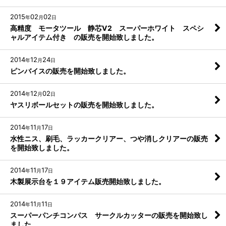
2015
02
02
年
月
日
高精度 モータツール 静芯V2 スーパーホワイト スペシ
ャルアイテム付き の販売を開始致しました。
2014
12
24
年
月
日
ピンバイスの販売を開始致しました。
2014
12
02
年
月
日
ヤスリボールセットの販売を開始致しました。
2014
11
17
年
月
日
水性ニス、刷毛、ラッカークリアー、つや消しクリアーの販売
を開始致しました。
2014
11
17
年
月
日
木製展示台を１９アイテム販売開始致しました。
2014
11
11
年
月
日
スーパーパンチコンパス サークルカッターの販売を開始致し
ました。