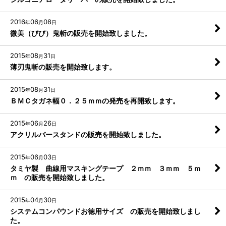
2016
06
08
年
月
日
微美（びび）鬼斬の販売を開始致しました。
2015
08
31
年
月
日
薄刃鬼斬の販売を開始致します。
2015
08
31
年
月
日
ＢＭＣタガネ幅０．２５ｍｍの発売を再開致します。
2015
06
26
年
月
日
アクリルバースタンドの販売を開始致しました。
2015
06
03
年
月
日
タミヤ製 曲線用マスキングテープ ２ｍｍ ３ｍｍ ５ｍ
ｍ の販売を開始致しました。
2015
04
30
年
月
日
システムコンパウンドお徳用サイズ の販売を開始致しまし
た。