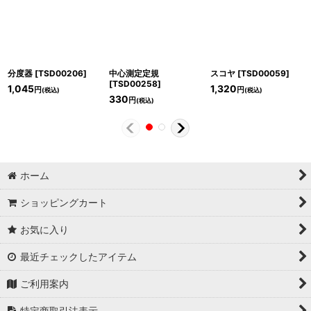
分度器
[
TSD00206
]
中心測定定規
スコヤ
[
TSD00059
]
[
TSD00258
]
1,045
1,320
円
円
(税込)
(税込)
330
円
(税込)
ホーム
ショッピングカート
お気に入り
最近チェックしたアイテム
ご利用案内
特定商取引法表示