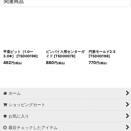
関連商品
平底ビット［1.0〜
ピンバイス用センターガ
円形モールド2.5
3.0Φ］
[
TSD00196
]
イド
[
TSD00078
]
[
TSD00198
]
462
880
770
円
円
円
(税込)
(税込)
(税込)
ホーム
ショッピングカート
お気に入り
最近チェックしたアイテム