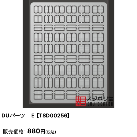
DUパーツ Ｅ
[
TSD00256
]
880
販売価格
:
円
(税込)