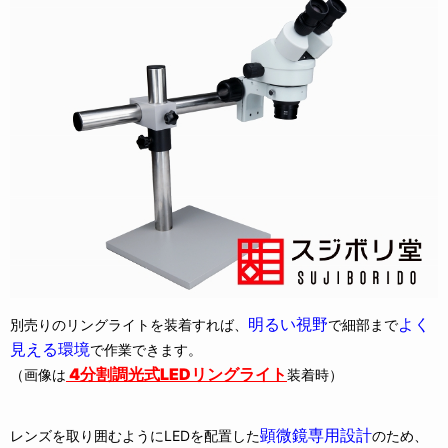
明るい視野
よく
別売りのリングライトを装着すれば、
で細部まで
見える環境
で作業できます。
4分割調光式LEDリングライト
（画像は
装着時）
顕微鏡専用設計
レンズを取り囲むようにLEDを配置した
のため、