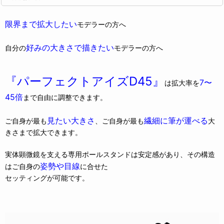
限界まで拡大したい
モデラーの方へ
好みの大きさで描きたい
自分の
モデラーの方へ
『パーフェクトアイズD45』
7〜
は拡大率を
45倍
まで自由に調整できます。
見たい大きさ
繊細に筆が運べる
ご自身が最も
、ご自身が最も
大
きさまで拡大できます。
実体顕微鏡を支える専用ポールスタンドは安定感があり、その構造
姿勢や目線
はご自身の
に合せた
セッティングが可能です。