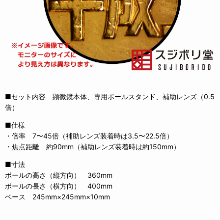
■セット内容 顕微鏡本体、専用ポールスタンド、補助レンズ（0.5
倍）
■仕様
・倍率 7〜45倍（補助レンズ装着時は3.5〜22.5倍）
・焦点距離 約90mm（補助レンズ装着時は約150mm）
■寸法
ポールの高さ（縦方向） 360mm
ポールの長さ（横方向） 400mm
ベース 245mm×245mm×10mm