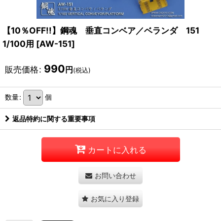
【10％OFF!!】鋼魂 垂直コンベア／ベランダ 151
1/100用
[
AW-151
]
990
販売価格
:
円
(税込)
数量
:
個
返品特約に関する重要事項
カートに入れる
お問い合わせ
お気に入り登録