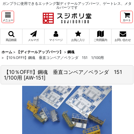
ガンプラに使用できるエッチング製ディテールアップパーツ、ゲートレス、メタ
ルパーツです
メニュー
カート
商品検索
メルマガ
マイページ
お気に入り
ご利用案内
お問い合わせ
ホーム
>
【ディテールアップパーツ】
>
鋼魂
>
【10％OFF!!】鋼魂 垂直コンベア／ベランダ 151 1/100用
【10％OFF!!】鋼魂 垂直コンベア／ベランダ 151
1/100用
[
AW-151
]