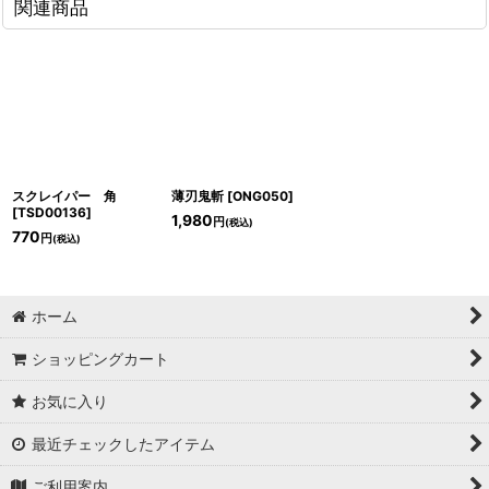
関連商品
スクレイパー 角
薄刃鬼斬
[
ONG050
]
[
TSD00136
]
1,980
円
(税込)
770
円
(税込)
ホーム
ショッピングカート
お気に入り
最近チェックしたアイテム
ご利用案内