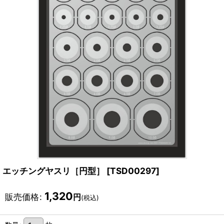
エッチングヤスリ［円型］
[
TSD00297
]
1,320
販売価格
:
円
(税込)