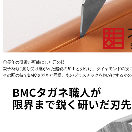
◎長年の研鑽が可能にした匠の技
親子3代に渡り受け継がれた超硬の加工と刃付け。ダイヤモンドの次
その匠の技でBMCタガネと同様、あのプラスチックを鉋がけするか