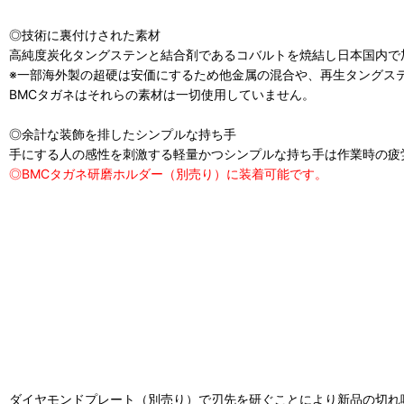
◎技術に裏付けされた素材
高純度炭化タングステンと結合剤であるコバルトを焼結し日本国内で
※
一部海外製の超硬は安価にするため他金属の混合や、再生タングス
BMC
タガネはそれらの素材は一切使用していません。
◎余計な装飾を排したシンプルな持ち手
手にする人の感性を刺激する軽量かつシンプルな持ち手は作業時の疲
◎BMCタガネ研磨ホルダー（別売り）に装着可能です。
ダイヤモンドプレート（別売り）で刃先を研ぐことにより新品の切れ