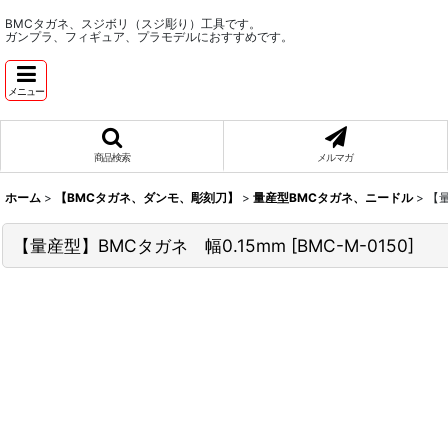
BMCタガネ、スジボリ（スジ彫り）工具です。
ガンプラ、フィギュア、プラモデルにおすすめです。
メニュー
商品検索
メルマガ
ホーム
>
【BMCタガネ、ダンモ、彫刻刀】
>
量産型BMCタガネ、ニードル
>
【量
【量産型】BMCタガネ 幅0.15mm
[
BMC-M-0150
]