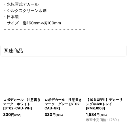
・水転写式デカール
・シルクスクリーン印刷
・日本製
・サイズ 縦160mm×横100mm
－－－－－－－－－－－－－－－－－－－－－
関連商品
ロボデカール 注意書き
ロボデカール 注意書き
【10％OFF!!】デカーリ
マーク ホワイト
マーク グレー
[
ST02-
ングQuickトレイ
[
ST02-CAU-WH
]
CAU-GR
]
[
PMKJ008
]
330
330
1,584
円
円
円
(税込)
(税込)
(税込)
希望小売価格
:
1,760
円