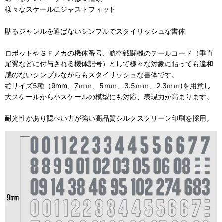
様々なスケールにジャストフィット
貼るジャンルを選ばないシンプルでスタイリッシュな書体
ロボットやＳＦメカの機体番号、航空戦闘機のテールコード（垂直
尾翼などに付与される機体記号）
として様々な対象に貼っても違和
感のないシンプルながらもスタイ
リッシュな書体です。
縦サイズ5種（9mm、7ｍｍ、5ｍｍ、3.5ｍｍ、2.3ｍｍ
)を用意し
大スケールから小スケールの模型にも対応、
表現力が高まります。
耐光性があり隠ぺい力が強い高品質シルクスクリーン印刷を採用。