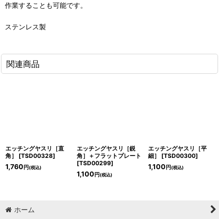
作業することも可能です。
ステンレス製
関連商品
エッチングヤスリ［直
エッチングヤスリ［鋭
エッチングヤスリ［平
角］
[
TSD00328
]
角］＋フラットプレート
細］
[
TSD00300
]
[
TSD00299
]
1,760
1,100
円
円
(税込)
(税込)
1,100
円
(税込)
ホーム