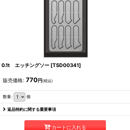
0.1t エッチングソー
[
TSD00341
]
770
販売価格
:
円
(税込)
数量
:
個
返品特約に関する重要事項
カートに入れる