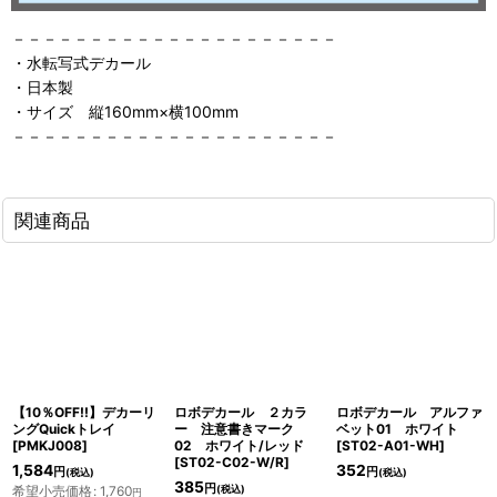
－－－－－－－－－－－－－－－－－－－－－
・水転写式デカール
・日本製
・サイズ 縦160mm×横100mm
－－－－－－－－－－－－－－－－－－－－－
関連商品
【10％OFF!!】デカーリ
ロボデカール ２カラ
ロボデカール アルファ
ングQuickトレイ
ー 注意書きマーク
ベット01 ホワイト
[
PMKJ008
]
02 ホワイト/レッド
[
ST02-A01-WH
]
[
ST02-C02-W/R
]
1,584
352
円
円
(税込)
(税込)
385
円
希望小売価格
:
1,760
(税込)
円