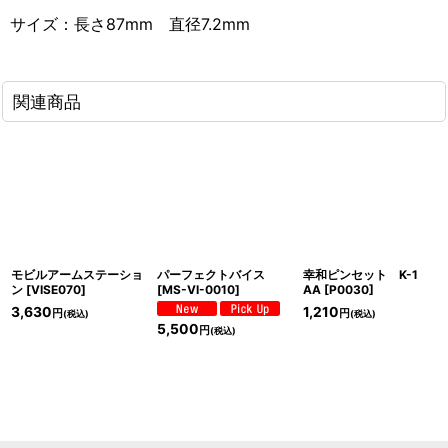
サイズ：長さ87mm 直径7.2mm
関連商品
モビルアームステーショ
パーフェクトバイス
幸和ピンセット K-1
ン
[
VISE070
]
[
MS-VI-0010
]
AA
[
P0030
]
3,630
1,210
円
円
(税込)
(税込)
5,500
円
(税込)