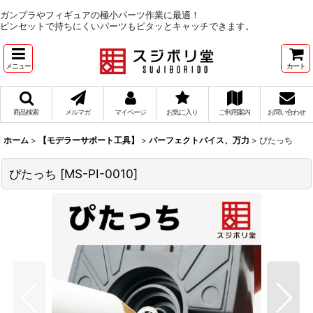
ガンプラやフィギュアの極小パーツ作業に最適！
ピンセットで持ちにくいパーツもピタッとキャッチできます。
メニュー
カート
商品検索
メルマガ
マイページ
お気に入り
ご利用案内
お問い合わせ
ホーム
>
【モデラーサポート工具】
>
パーフェクトバイス、万力
>
ぴたっち
ぴたっち
[
MS-PI-0010
]