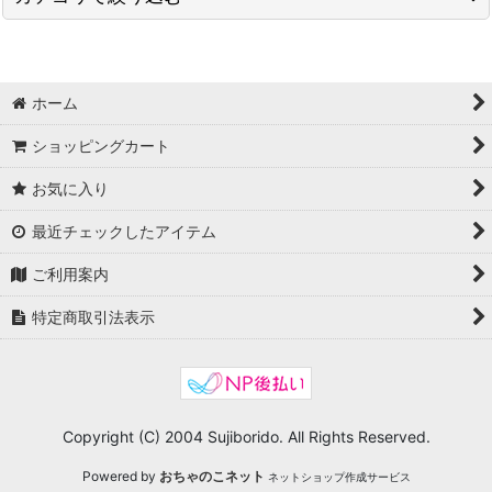
並び順
:
【モデラーサポート工具】 (全商品)
絞り込む
ホーム
パーフェクトバイス、万力
ショッピングカート
カッター、ニッパー、スクレーパー
お気に入り
超音波洗浄機
最近チェックしたアイテム
ヘッドルーペ、顕微鏡
ご利用案内
研ぎ出し用ツール
特定商取引法表示
便利な模型工具ほか
Copyright (C) 2004 Sujiborido. All Rights Reserved.
Powered by
おちゃのこネット
ネットショップ作成サービス