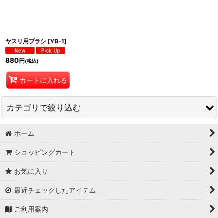
並び順
:
絞り込む
ヤスリ用ブラシ
[
YB-1
]
880
円
(税込)
カートに入れる
カテゴリで絞り込む
ホーム
【モデラーサポート工具】 (全商品)
ショッピングカート
パーフェクトバイス、万力
お気に入り
カッター、ニッパー、スクレーパー
最近チェックしたアイテム
超音波洗浄機
ご利用案内