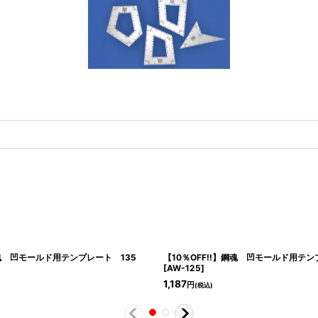
鋼魂 凹モールド用テンプレート 135
【10％OFF!!】鋼魂 凹モールド用テン
[
AW-125
]
1,187
円
(税込)