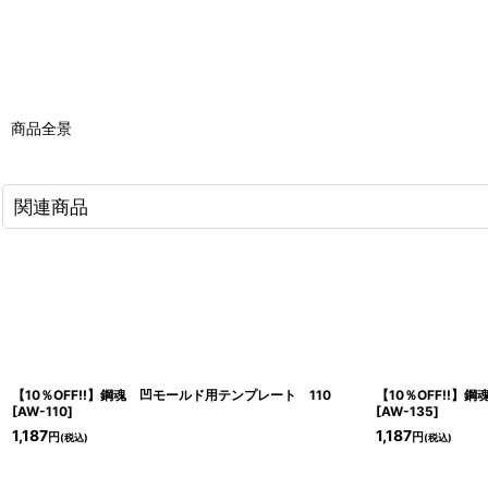
商品全景
関連商品
【10％OFF!!】鋼魂 凹モールド用テンプレート 110
【10％OFF!!】
[
AW-110
]
[
AW-135
]
1,187
1,187
円
円
(税込)
(税込)