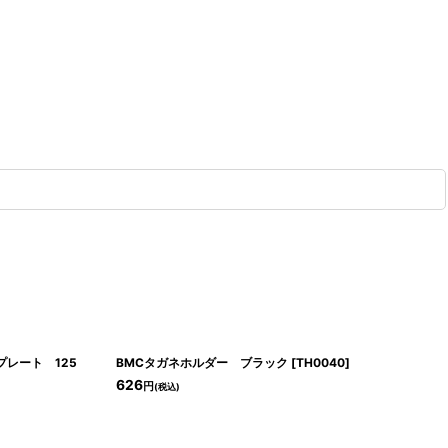
プレート 125
BMCタガネホルダー ブラック
[
TH0040
]
626
円
(税込)