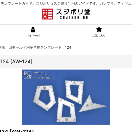
度テンプレートガイド。スジボリ（スジ彫リ）用のガイドです。ガンプラ、フィギュ
マイページ
お気に入り
!】鋼魂 凹モールド用多角度テンプレート 124
124
[
AW-124
]
24
[
AW-124
]