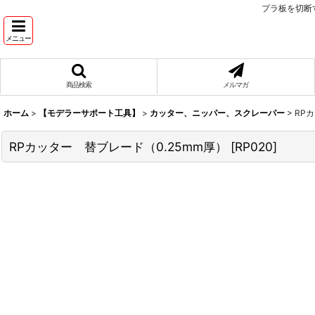
プラ板を切断
メニュー
商品検索
メルマガ
ホーム
>
【モデラーサポート工具】
>
カッター、ニッパー、スクレーパー
>
RP
RPカッター 替ブレード（0.25mm厚）
[
RP020
]