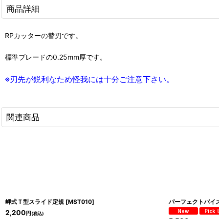
商品詳細
RPカッターの替刃です。
標準ブレードの0.25mm厚です。
※刃先が鋭利なため怪我には十分ご注意下さい。
関連商品
岬式Ｔ型スライド定規
[
MST010
]
パーフェクトバイ
2,200
円
(税込)