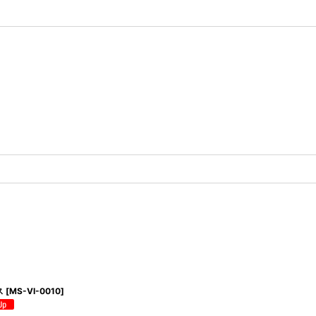
ス
[
MS-VI-0010
]