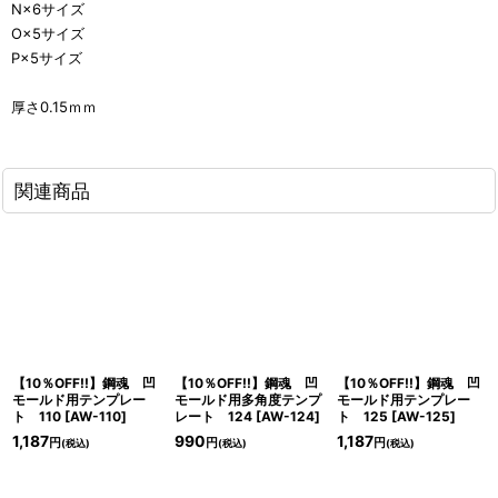
N×6サイズ
O×5サイズ
P×5サイズ
厚さ0.15ｍｍ
関連商品
【10％OFF!!】鋼魂 凹
【10％OFF!!】鋼魂 凹
【10％OFF!!】鋼魂 凹
モールド用テンプレー
モールド用多角度テンプ
モールド用テンプレー
ト 110
[
AW-110
]
レート 124
[
AW-124
]
ト 125
[
AW-125
]
1,187
990
1,187
円
円
円
(税込)
(税込)
(税込)