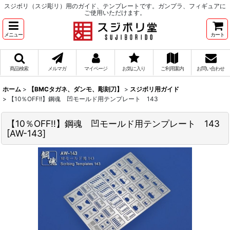
スジボリ（スジ彫リ）用のガイド、テンプレートです。ガンプラ、フィギュアに
ご使用いただけます。
メニュー
カート
商品検索
メルマガ
マイページ
お気に入り
ご利用案内
お問い合わせ
ホーム
>
【BMCタガネ、ダンモ、彫刻刀】
>
スジボリ用ガイド
>
【10％OFF!!】鋼魂 凹モールド用テンプレート 143
【10％OFF!!】鋼魂 凹モールド用テンプレート 143
[
AW-143
]