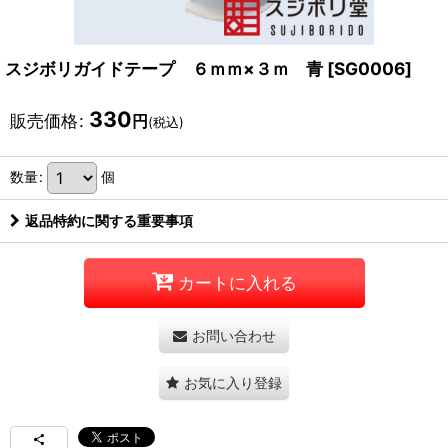
スジボリガイドテープ ６ｍｍ×３ｍ 青
[
SG0006
]
330
販売価格
:
円
(税込)
数量
:
個
返品特約に関する重要事項
カートに入れる
お問い合わせ
お気に入り登録