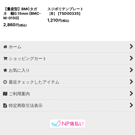
【量産型】BMCタガ
スジボリテンプレート
ネ 幅0.15mm
[
BMC-
［B］
[
TSD00335
]
M-0150
]
1,210
円
(税込)
2,860
円
(税込)
ホーム
ショッピングカート
お気に入り
最近チェックしたアイテム
ご利用案内
特定商取引法表示