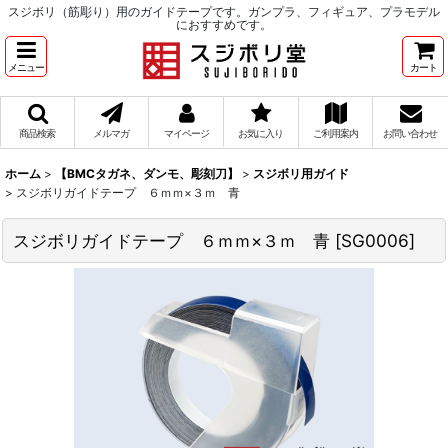
スジボリ（筋彫り）用のガイドテープです。ガンプラ、フィギュア、プラモデル
におすすめです。
メニュー
カート
商品検索
メルマガ
マイページ
お気に入り
ご利用案内
お問い合わせ
ホーム
>
【BMCタガネ、ダンモ、彫刻刀】
>
スジボリ用ガイド
>
スジボリガイドテープ ６ｍｍ×３ｍ 青
スジボリガイドテープ ６ｍｍ×３ｍ 青
[
SG0006
]