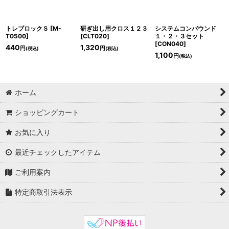
トレブロックＳ
[
M-
研ぎ出し用クロス１２３
システムコンパウンド
T0500
]
[
CLT020
]
１・２・３セット
[
CON040
]
440
1,320
円
円
(税込)
(税込)
1,100
円
(税込)
ホーム
ショッピングカート
お気に入り
最近チェックしたアイテム
ご利用案内
特定商取引法表示