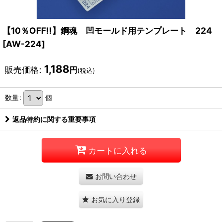
【10％OFF!!】鋼魂 凹モールド用テンプレート 224
[
AW-224
]
1,188
販売価格
:
円
(税込)
数量
:
個
返品特約に関する重要事項
カートに入れる
お問い合わせ
お気に入り登録