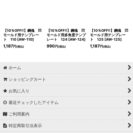
【10％OFF!!】鋼魂 凹
【10％OFF!!】鋼魂 凹
【10％OFF!!】鋼魂 凹
モールド用テンプレー
モールド用多角度テンプ
モールド用テンプレー
ト 110
[
AW-110
]
レート 124
[
AW-124
]
ト 125
[
AW-125
]
1,187
990
1,187
円
円
円
(税込)
(税込)
(税込)
ホーム
ショッピングカート
お気に入り
最近チェックしたアイテム
ご利用案内
特定商取引法表示