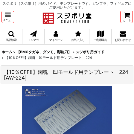
スジボリ（スジ彫リ）用のガイド、テンプレートです。ガンプラ、フィギュアに
ご使用いただけます。
メニュー
カート
商品検索
メルマガ
マイページ
お気に入り
ご利用案内
お問い合わせ
ホーム
>
【BMCタガネ、ダンモ、彫刻刀】
>
スジボリ用ガイド
>
【10％OFF!!】鋼魂 凹モールド用テンプレート 224
【10％OFF!!】鋼魂 凹モールド用テンプレート 224
[
AW-224
]