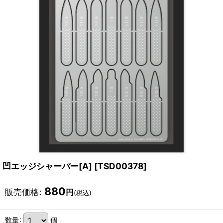
凹エッジシャーパー[A]
[
TSD00378
]
880
販売価格
:
円
(税込)
数量
:
個