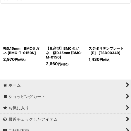
幅0.15mm BMCタガ
【量産型】BMCタガ
スジボリテンプレート
ネ
[
BMC-T-0150N
]
ネ 幅0.15mm
[
BMC-
［E］
[
TSD00349
]
M-0150
]
2,970
1,430
円
円
(税込)
(税込)
2,860
円
(税込)
ホーム
ショッピングカート
お気に入り
最近チェックしたアイテム
ご利用案内