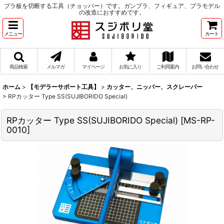
プラ板を切断する工具（チョッパー）です。ガンプラ、フィギュア、プラモデル
の改造におすすめです。
メニュー
カート
商品検索
メルマガ
マイページ
お気に入り
ご利用案内
お問い合わせ
ホーム
>
【モデラーサポート工具】
>
カッター、ニッパー、スクレーパー
>
RPカッター Type SS(SUJIBORIDO Special)
RPカッター Type SS(SUJIBORIDO Special)
[
MS-RP-
0010
]