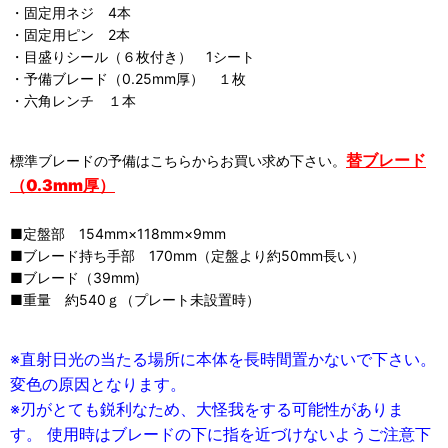
・固定用ネジ 4本
・固定用ピン 2本
・目盛りシール（６枚付き） 1シート
・予備ブレード（0.25mm厚） １枚
・六角レンチ １本
替ブレード
標準ブレードの予備はこちらからお買い求め下さい。
（0.3mm厚）
■定盤部 154mm×118mm×9mm
■ブレード持ち手部 170mm（定盤より約50mm長い）
■ブレード（39mm)
■重量 約540ｇ（プレート未設置時）
※直射日光の当たる場所に本体を長時間置かないで下さい。
変色の原因となります。
※刃がとても鋭利なため、大怪我を
する可能性がありま
す。
使用時はブレードの下に指を近づけないようご注意下