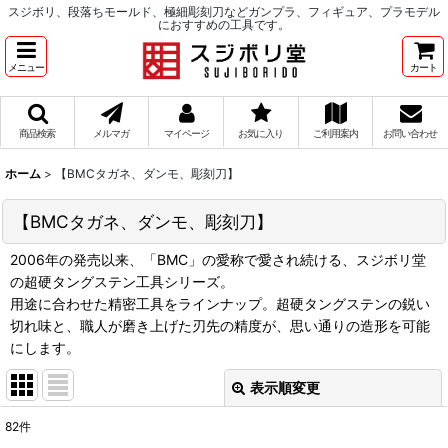
スジボリ、段落ちモールド、極細彫刻刀などガンプラ、フィギュア、プラモデル
におすすめの工具です。
メニュー
カート
商品検索
メルマガ
マイページ
お気に入り
ご利用案内
お問い合わせ
ホーム
>
【BMCタガネ、ダンモ、彫刻刀】
【BMCタガネ、ダンモ、彫刻刀】
2006年の発売以来、「BMC」の愛称で愛され続ける、スジボリ堂
の超硬タングステン工具シリーズ。
用途に合わせた精密工具をラインナップ。超硬タングステンの鋭い
切れ味と、職人が磨き上げた刃先の精度が、思い通りの造形を可能
にします。
表示順変更
閉じる
82
件
サブカテゴリ
: