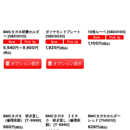
BMCタガネ研磨ホルダ
ダイヤモンドプレート
10倍ルーペ
[
SBD0100
]
ー
[
SBD0010
]
[
SBD0030
]
1,100
円
(税込)
5,940
～9,900
1,925
円
円
円
(税込)
(税込)
オプション選択
オプション選択
BMCタガネ 研ぎ直し
BMCタガネ ＺＥＲ
BMCタガネホルダー
（修理依頼）
[
T-9998
]
Ｏ 研ぎ直し（修理依
レッド
[
TH0010
]
頼）
[
T-9995
]
660
626
円
円
(税込)
(税込)