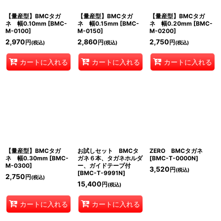
【量産型】BMCタガ
【量産型】BMCタガ
【量産型】BMCタガ
ネ 幅0.10mm
[
BMC-
ネ 幅0.15mm
[
BMC-
ネ 幅0.20mm
[
BMC-
M-0100
]
M-0150
]
M-0200
]
2,970
2,860
2,750
円
円
円
(税込)
(税込)
(税込)
カートに入れる
カートに入れる
カートに入れる
【量産型】BMCタガ
お試しセット BMCタ
ZERO BMCタガネ
ネ 幅0.30mm
[
BMC-
ガネ６本、タガネホルダ
[
BMC-T-0000N
]
M-0300
]
ー、ガイドテープ付
3,520
円
(税込)
[
BMC-T-9991N
]
2,750
円
(税込)
15,400
円
(税込)
カートに入れる
カートに入れる