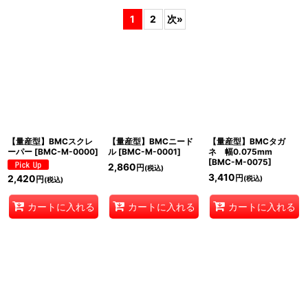
1
2
次
»
表示数
:
在庫あり
並び順
:
絞り込む
【量産型】BMCスクレ
【量産型】BMCニード
【量産型】BMCタガ
ーパー
[
BMC-M-0000
]
ル
[
BMC-M-0001
]
ネ 幅0.075mm
[
BMC-M-0075
]
2,860
円
(税込)
3,410
円
2,420
(税込)
円
(税込)
カートに入れる
カートに入れる
カートに入れる