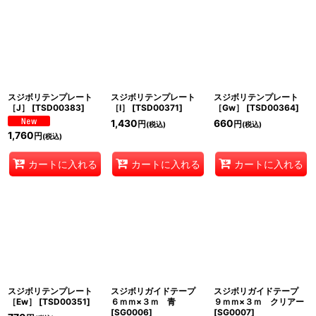
スジボリテンプレート
スジボリテンプレート
スジボリテンプレート
［J］
[
TSD00383
]
［I］
[
TSD00371
]
［Gw］
[
TSD00364
]
1,430
660
円
円
(税込)
(税込)
1,760
円
(税込)
カートに入れる
カートに入れる
カートに入れる
スジボリテンプレート
スジボリガイドテープ
スジボリガイドテープ
［Ew］
[
TSD00351
]
６ｍｍ×３ｍ 青
９ｍｍ×３ｍ クリアー
[
SG0006
]
[
SG0007
]