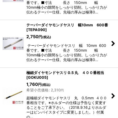
番です。■寸法 長さ 150mm 幅
10mm極小の隙間をしっかり切削。しっかり力が
伝わるテーパー仕様。先端の厚みは極薄0…
テーパーダイヤモンドヤスリ 幅10mm 600番
[
TEPA090
]
2,750
円
(税込)
テーパーダイヤモンドヤスリ 幅 10mm 600
番です。■寸法 長さ 150mm 幅
10mm極小の隙間をしっかり切削。しっかり力が
伝わるテーパー仕様。先端の厚みは極薄0…
極細ダイヤモンドヤスリ 0.5 丸 ４００番相当
[
GOKU005
]
1,760
円
(税込)
希望小売価格
:
2,310
円
超極細ダイヤモンドヤスリ 丸 0.5mm ４００
番相当です。※ホルダーの仕様は予告なく変更す
ることをご了承下さい。（2018.9.16よりホルダ
ーはピンバイスタイプに変更しました。）付属
の…