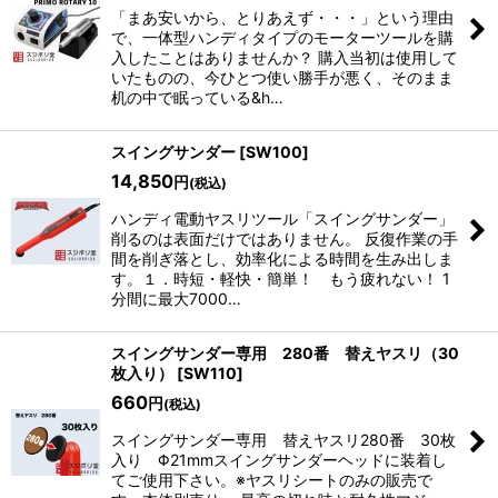
「まあ安いから、とりあえず・・・」という理由
並び順
:
で、一体型ハンディタイプのモーターツールを購
入したことはありませんか？ 購入当初は使用して
いたものの、今ひとつ使い勝手が悪く、そのまま
絞り込む
机の中で眠っている&h…
スイングサンダー
[
SW100
]
14,850
円
(税込)
ハンディ電動ヤスリツール「スイングサンダー」
削るのは表面だけではありません。 反復作業の手
間を削ぎ落とし、効率化による時間を生み出しま
す。１．時短・軽快・簡単！ もう疲れない！ 1
分間に最大7000…
スイングサンダー専用 280番 替えヤスリ（30
枚入り）
[
SW110
]
660
円
(税込)
スイングサンダー専用 替えヤスリ280番 30枚
入り Φ21mmスイングサンダーヘッドに装着し
てご使用下さい。※ヤスリシートのみの販売で