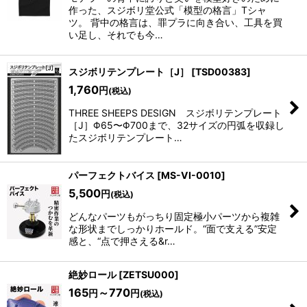
作った、スジボリ堂公式「模型の格言」Tシャ
ツ。 背中の格言は、罪プラに向き合い、工具を買
い足し、それでも今…
スジボリテンプレート［J］
[
TSD00383
]
1,760
円
(税込)
THREE SHEEPS DESIGN スジボリテンプレート
［J］Φ65〜Φ700まで、32サイズの円弧を収録し
たスジボリテンプレート…
パーフェクトバイス
[
MS-VI-0010
]
5,500
円
(税込)
どんなパーツもがっちり固定極小パーツから複雑
な形状までしっかりホールド。“面で支える”安定
感と、“点で押さえる&r…
絶妙ロール
[
ZETSU000
]
165
～770
円
円
(税込)