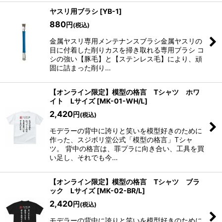
ヤスリ用ブラシ
[
YB-1
]
880
円
(税込)
金属ヤスリ専用メンテナンスブラシ金属ヤスリの
目に付着した削りカスを掃き取れる専用ブラシ コ
シの強い【豚毛】と【ステンレス毛】により、頑
固に詰まった削り…
【オンライン限定】模型の格言 Tシャツ ホワ
イト Lサイズ
[
MK-01-WH/L
]
2,420
円
(税込)
モデラーの背中に誇りと笑いを模型好きのために
作った、スジボリ堂公式「模型の格言」Tシャ
ツ。 背中の格言は、罪プラに向き合い、工具を買
い足し、それでも今…
【オンライン限定】模型の格言 Tシャツ ブラ
ック Lサイズ
[
MK-02-BR/L
]
2,420
円
(税込)
モデラーの背中に誇りと笑いを模型好きのために