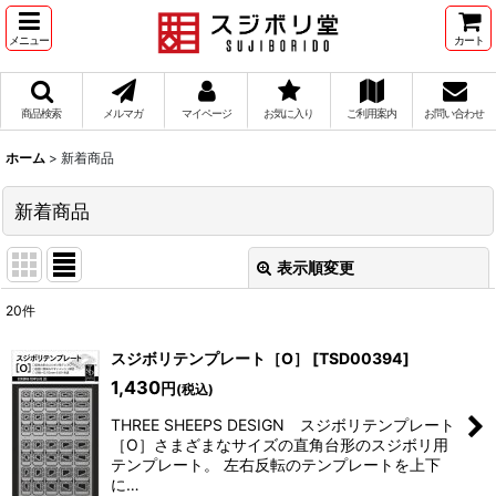
メニュー
カート
商品検索
メルマガ
マイページ
お気に入り
ご利用案内
お問い合わせ
ホーム
>
新着商品
新着商品
表示順変更
閉じる
20
件
表示数
:
スジボリテンプレート［O］
[
TSD00394
]
在庫あり
1,430
円
(税込)
THREE SHEEPS DESIGN スジボリテンプレート
並び順
:
［O］さまざまなサイズの直角台形のスジボリ用
テンプレート。 左右反転のテンプレートを上下
に…
絞り込む