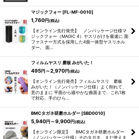
マジックフォー
[
FL-MF-0010
]
1,760
円
(税込)
【オンライン先行発売】 ノンパッケージ仕様マ
ジックフォー（MAGIC 4）ヤスリがけを最速に 面
ファスナー方式を採用した4面一体型ヤスリホル
ダー。 面…
フィルムヤスリ 磨板 みがいた！
495
～2,970
円
円
(税込)
【オンライン先行発売】フィルムヤスリ 磨板
みがいた！（ノンパッケージ仕様）よく削れて、
意のままに 平面から緩やかな曲面まで、これ1枚
で対応。手のひら…
BMCタガネ研磨ホルダー
[
SBD0010
]
5,940
～9,900
円
円
(税込)
【オンライン限定】 BMCタガネ研磨ホルダー
（ノンパッケージ仕様）そのタガネ、まだ使えま