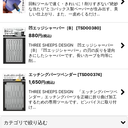
回転ツールで速く・きれいに！削りすぎない“絶妙
な当たり”とコバックス製ペーパーが生み出す、美
しい仕上がり。また、一皮めくるだけ…
凹エッジシャーパー［B］
[
TSD00380
]
880
円
(税込)
THREE SHEEPS DESIGN 凹エッジシャーパー
［B］『凹エッジシャーパー』の刃の反りを逆向
きにしたシャーパーです。長いカーブを均等に
削…
エッチングパーツベンダー
[
TSD00374
]
1,650
円
(税込)
THREE SHEEPS DESIGN 「エッチングパーツベ
ンダー」エッチングパーツを正確に折り曲げ加工
するための専用ツールです。ピンバイスに取り付
け…
カテゴリで絞り込む