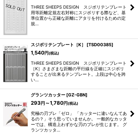
THREE SHEEPS DESIGN スジボリテンプレート
用等距離定規左右対称にスジボリする際など、基
準位置から正確な距離にアタリを付けるための定
規…
スジボリテンプレート［K］
[
TSD00385
]
1,540
円
(税込)
THREE SHEEPS DESIGN スジボリテンプレート
［K］さまざまな距離の平行線を正確にスジボリ
することが出来るテンプレート。上段は中心を跨
い…
グランツカッター
[
GZ-GBN
]
293
～1,780
円
円
(税込)
究極の刃ブレ「ゼロ」 「カッターに違いなんてあ
るの？」そう思っていませんか。 一般的なカッタ
ーでは、構造上わずかな刃のブレが生じます。 グ
ランツカッタ…