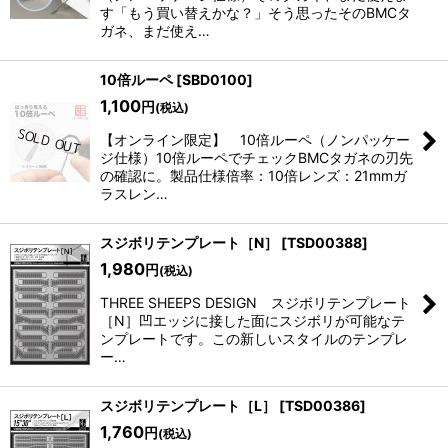
す「もう買い替えかな？」そう思ったそのBMCタ
ガネ、まだ使え…
10倍ルーペ
[
SBD0100
]
1,100
円
(税込)
【オンライン限定】 10倍ルーペ（ノンパッケー
ジ仕様）10倍ルーペでチェックBMCタガネの刃先
の確認に。製品仕様倍率：10倍レンズ：21mmガ
ラスレン…
スジボリテンプレート［N］
[
TSD00388
]
1,980
円
(税込)
THREE SHEEPS DESIGN スジボリテンプレート
［N］凹エッジに接した面にスジボリが可能なテ
ンプレートです。この新しいスタイルのテンプレ
ー…
スジボリテンプレート［L］
[
TSD00386
]
1,760
円
(税込)