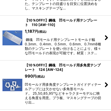
た。テンプレートの目盛りを目安に位置決めを
し、マスキングテープな…
【10％OFF!!】鋼魂 凹モールド用テンプレー
ト 110
[
AW-110
]
1,187
円
(税込)
鋼魂 凹モールド用テンプレートモールド幅
0.3mm、0.4mm、0.5mm、0.6mm、0.7mm8種
類のテンプレートを使い分けることにより、様々
な凹モールドの表現が可能です。材質：ステ…
【10％OFF!!】鋼魂 凹モールド用多角度テンプ
レート 124
[
AW-124
]
990
円
(税込)
凹モールド用多角度テンプレートガイドディテー
ルアップには欠かせない多角形モール
ド。 25,50,85,95°などキャラクターモデルに映
える角度を用意。プラ板、マスキングテープの切
り出…