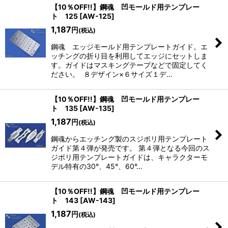
【10％OFF!!】鋼魂 凹モールド用テンプレー
ト 125
[
AW-125
]
1,187
円
(税込)
鋼魂 エッジモールド用テンプレートガイド。エ
ッチングの折り目を利用してエッジにセットしま
す。ガイドはマスキングテープなどで固定してく
ださい。 ８デザイン×６サイズ１デ…
【10％OFF!!】鋼魂 凹モールド用テンプレー
ト 135
[
AW-135
]
1,187
円
(税込)
鋼魂からエッチング製のスジボリ用テンプレート
ガイド第４弾が発売です。 第４弾となる今回のス
ジボリ用テンプレートガイドは、キャラクターモ
デル特有の30°、45°、60°…
【10％OFF!!】鋼魂 凹モールド用テンプレー
ト 143
[
AW-143
]
1,187
円
(税込)