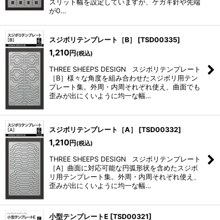
スリット幅を設定していますが、ケガキ針や先端
が0…
スジボリテンプレート［B］
[
TSD00335
]
1,210
円
(税込)
THREE SHEEPS DESIGN スジボリテンプレート
［B］様々な角度を組み合わせたスジボリ用テン
プレート集。外周・内周それぞれ使え、曲面でも
歪みが出にくいように均一な幅…
スジボリテンプレート［A］
[
TSD00332
]
1,210
円
(税込)
THREE SHEEPS DESIGN スジボリテンプレート
［A］曲面に対応可能な円弧形状を含めたスジボ
リ用テンプレート集。外周・内周それぞれ使え、
歪みが出にくいように均一な幅…
小型テンプレートE
[
TSD00321
]