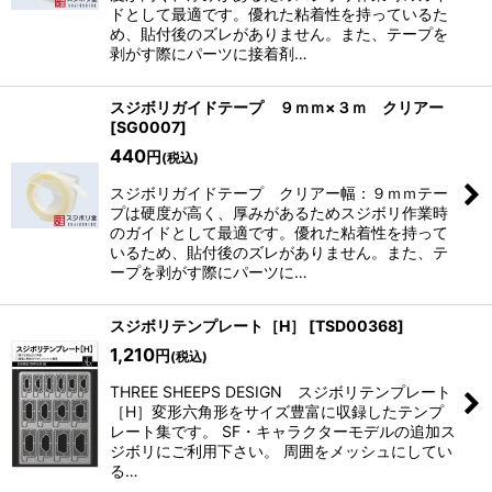
ドとして最適です。優れた粘着性を持っているた
め、貼付後のズレがありません。また、テープを
剥がす際にパーツに接着剤…
スジボリガイドテープ ９ｍｍ×３ｍ クリアー
[
SG0007
]
440
円
(税込)
スジボリガイドテープ クリアー幅：９ｍｍテー
プは硬度が高く、厚みがあるためスジボリ作業時
のガイドとして最適です。優れた粘着性を持って
いるため、貼付後のズレがありません。また、テ
ープを剥がす際にパーツに…
スジボリテンプレート［H］
[
TSD00368
]
1,210
円
(税込)
THREE SHEEPS DESIGN スジボリテンプレート
［H］変形六角形をサイズ豊富に収録したテンプ
レート集です。 SF・キャラクターモデルの追加ス
ジボリにご利用下さい。 周囲をメッシュにしてい
る…