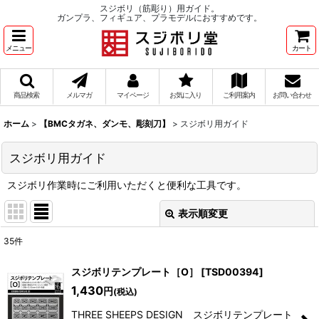
スジボリ（筋彫り）用ガイド。
ガンプラ、フィギュア、プラモデルにおすすめです。
メニュー
カート
商品検索
メルマガ
マイページ
お気に入り
ご利用案内
お問い合わせ
ホーム
>
【BMCタガネ、ダンモ、彫刻刀】
>
スジボリ用ガイド
スジボリ用ガイド
スジボリ作業時にご利用いただくと便利な工具です。
表示順変更
閉じる
35
件
表示数
:
スジボリテンプレート［O］
[
TSD00394
]
在庫あり
1,430
円
(税込)
THREE SHEEPS DESIGN スジボリテンプレート