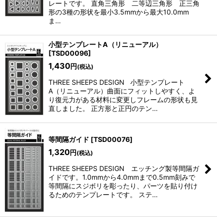
レートです。 直角三角形 二等辺三角形 正三角
形の3種の形状を最小3.5mmから最大10.0mm
ま…
小型テンプレートA（リニューアル）
[
TSD00096
]
1,430
円
(税込)
THREE SHEEPS DESIGN 小型テンプレート
A（リニューアル）曲面にフィットしやすく、よ
り復元力がある材料に変更しフレームの形状も見
直しました。 正方形と正円のテン…
等間隔ガイド
[
TSD00076
]
1,320
円
(税込)
THREE SHEEPS DESIGN エッチング製等間隔ガ
イドです。1.0mmから4.0mmまで0.5mm刻みで
等間隔にスジボリを彫ったり、パーツを貼り付け
るためのテンプレートです。 ステ…