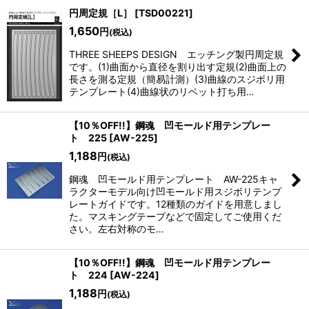
円周定規［L］
[
TSD00221
]
1,650
円
(税込)
THREE SHEEPS DESIGN エッチング製円周定規
です。(1)曲面から直径を割り出す定規(2)曲面上の
長さを測る定規（簡易計測）(3)曲線のスジボリ用
テンプレート(4)曲線状のリベット打ち用…
【10％OFF!!】鋼魂 凹モールド用テンプレー
ト 225
[
AW-225
]
1,188
円
(税込)
鋼魂 凹モールド用テンプレート AW-225キャ
ラクターモデル向け凹モールド用スジボリテンプ
レートガイドです。12種類のガイドを用意しまし
た。マスキングテープなどで固定してご使用くだ
さい。左右対称のモ…
【10％OFF!!】鋼魂 凹モールド用テンプレー
ト 224
[
AW-224
]
1,188
円
(税込)