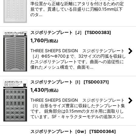
準位置から正確な距離にアタリを付けるための定
規です。貫通している目盛りに刃幅0.15mm以下
のタ…
スジボリテンプレート［J］
[
TSD00383
]
1,760
円
(税込)
THREE SHEEPS DESIGN スジボリテンプレート
［J］Φ65〜Φ700まで、32サイズの円弧を収録し
たスジボリテンプレートです。曲面への追従性に
優れたメッシュ構造で、曲面モ…
スジボリテンプレート［I］
[
TSD00371
]
1,430
円
(税込)
THREE SHEEPS DESIGN スジボリテンプレート
［I］台形をサイズ豊富に収録したテンプレート集
です。 鋭角部分は0.15mmのタガネ用に面取りし
ています。SF・キャラクターモデルの追加スジ…
スジボリテンプレート［Gw］
[
TSD00364
]