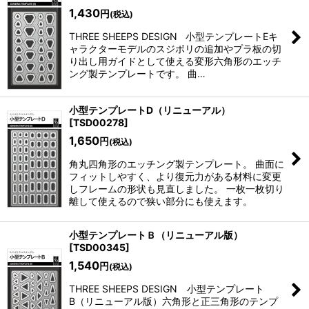
1,430
円
(税込)
THREE SHEEPS DESIGN 小型テンプレートEキ
ャラクターモデルのスジボリの追加やプラ板の切
り出し用ガイドとして使える変形六角形のエッチ
ング製テンプレートです。 曲…
小型テンプレートD（リニューアル）
[
TSD00278
]
1,650
円
(税込)
角丸四角形のエッチング製テンプレート。 曲面に
フィットしやすく、より復元力がある材料に変更
しフレームの形状も見直しました。 一枚一枚切り
離して使えるので狭い部分にも使えます。
小型テンプレートＢ（リニューアル版）
[
TSD00345
]
1,540
円
(税込)
THREE SHEEPS DESIGN 小型テンプレート
B（リニューアル版）六角形と正三角形のテンプ