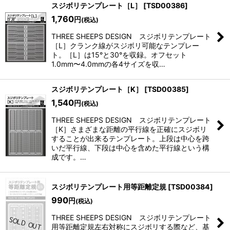
スジボリテンプレート［L］
[
TSD00386
]
1,760
円
(税込)
THREE SHEEPS DESIGN スジボリテンプレート
［L］クランク線がスジボリ可能なテンプレー
ト。［L］は15°と30°を収録。オフセット
1.0mm〜4.0mmの各4サイズを収…
スジボリテンプレート［K］
[
TSD00385
]
1,540
円
(税込)
THREE SHEEPS DESIGN スジボリテンプレート
［K］さまざまな距離の平行線を正確にスジボリ
することが出来るテンプレート。上段は中心を跨
いだ平行線、下段は中心を含めた平行線という構
成です。…
スジボリテンプレート用等距離定規
[
TSD00384
]
990
円
(税込)
THREE SHEEPS DESIGN スジボリテンプレート
用等距離定規左右対称にスジボリする際など、基