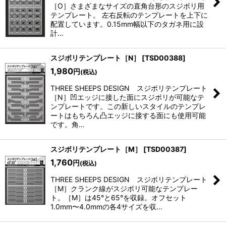
並び順
:
［O］さまざまなサイズの直角台形のスジボリ用
テンプレート。 左右反転のテンプレートを上下に
配置しています。0.15mm幅以下のタガネ用に設
絞り込む
計…
スジボリテンプレート［N］
[
TSD00388
]
1,980
円
(税込)
THREE SHEEPS DESIGN スジボリテンプレート
［N］凹エッジに接した面にスジボリが可能なテ
ンプレートです。この新しいスタイルのテンプレ
ートはもちろん凸エッジに接する面にも使用可能
です。角…
スジボリテンプレート［M］
[
TSD00387
]
1,760
円
(税込)
THREE SHEEPS DESIGN スジボリテンプレート
［M］クランク線がスジボリ可能なテンプレー
ト。［M］は45°と65°を収録。オフセット
1.0mm〜4.0mmの各4サイズを収…