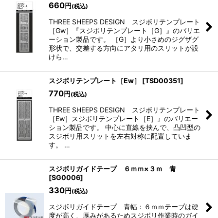
660
円
(税込)
THREE SHEEPS DESIGN スジボリテンプレート
［Gw］『スジボリテンプレート［G］』のバリエ
ーション製品です。 ［G］より小さめのジグザグ
形状で、交差する方向にアタリ用のスリットが設
けら…
スジボリテンプレート［Ew］
[
TSD00351
]
770
円
(税込)
THREE SHEEPS DESIGN スジボリテンプレート
［Ew］スジボリテンプレート［E］』のバリエー
ション製品です。 中心に直線を挟んで、凸凹型の
スジボリ用スリットを左右対称に配置していま
す。 …
スジボリガイドテープ ６ｍｍ×３ｍ 青
[
SG0006
]
330
円
(税込)
スジボリガイドテープ 青幅：６ｍｍテープは硬
度が高く、厚みがあるためスジボリ作業時のガイ