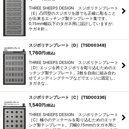
THREE SHEEPS DESIGN スジボリテンプレート
［E］凸凹型のスジボリを誰でも正確に彫ること
が出来るエッチング製テンプレート集です。
0.15mm幅以下のタガネ用に設計していますが、
ケガキ針…
スジボリテンプレート［D］
[
TSD00348
]
1,760
円
(税込)
THREE SHEEPS DESIGN スジボリテンプレート
［D］エッジを跨ぐスジボリを彫り込むためのエ
ッチング製テンプレート。2枚を自由に組み合わ
せてメンディングテープなどでエッジに固定し、
タガネな…
スジボリテンプレート［C］
[
TSD00336
]
1,540
円
(税込)
THREE SHEEPS DESIGN スジボリテンプレート
［C］極小のディテールを彫り込むためのエッチ
ング製テンプレート。刃幅0.15mmのタガネ用に