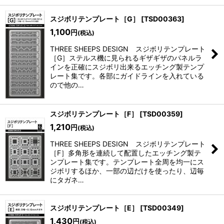
スジボリテンプレート［G］
[
TSD00363
]
1,100
円
(税込)
THREE SHEEPS DESIGN スジボリテンプレート
［G］ステルス機に見られるギザギザのパネルラ
インを正確にスジボリ出来るエッチング製テンプ
レート集です。各部にガイドラインを入れている
ので他の…
スジボリテンプレート［F］
[
TSD00359
]
1,210
円
(税込)
THREE SHEEPS DESIGN スジボリテンプレート
［F］多角形を連続して配置したエッチング製テ
ンプレート集です。テンプレート全周を均一にス
ジボリするほか、一部の辺だけを使ったり、辺毎
にタガネ…
スジボリテンプレート［E］
[
TSD00349
]
1,430
円
(税込)