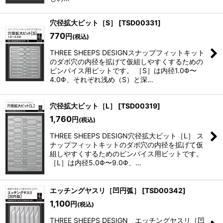
穴径拡大ビット［S］
[
TSD00331
]
770
円
(税込)
THREE SHEEPS DESIGNスナップフィットキット
のダボ穴の内径を拡げて仮組しやすくするための
ピンバイス用ビットです。 ［S］は内径1.0Φ〜
4.0Φ、それぞれ浅め（S）と深…
穴径拡大ビット［L］
[
TSD00319
]
1,760
円
(税込)
THREE SHEEPS DESIGN穴径拡大ビット［L］ ス
ナップフィットキットのダボ穴の内径を拡げて仮
組しやすくするためのピンバイス用ビットです。
［L］は内径5.0Φ〜9.0Φ、…
エッチングヤスリ［凹円弧］
[
TSD00342
]
1,100
円
(税込)
THREE SHEEPS DESIGN エッチングヤスリ［凹