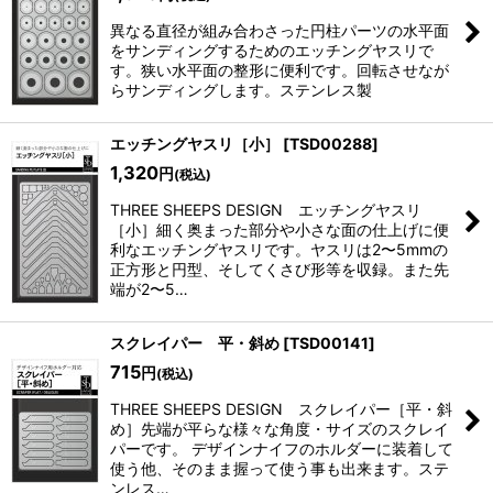
異なる直径が組み合わさった円柱パーツの水平面
をサンディングするためのエッチングヤスリで
す。狭い水平面の整形に便利です。回転させなが
らサンディングします。ステンレス製
エッチングヤスリ［小］
[
TSD00288
]
1,320
円
(税込)
THREE SHEEPS DESIGN エッチングヤスリ
［小］細く奥まった部分や小さな面の仕上げに便
利なエッチングヤスリです。ヤスリは2〜5mmの
正方形と円型、そしてくさび形等を収録。また先
端が2〜5…
スクレイパー 平・斜め
[
TSD00141
]
715
円
(税込)
THREE SHEEPS DESIGN スクレイパー［平・斜
め］先端が平らな様々な角度・サイズのスクレイ
パーです。 デザインナイフのホルダーに装着して
使う他、そのまま握って使う事も出来ます。ステ
ンレス…