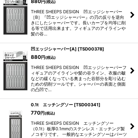
880
円
(税込)
THREE SHEEPS DESIGN 凹エッジシャーパー
並び順
:
［B］『凹エッジシャーパー』の刃の反りを逆向
きにしたシャーパーです。長いカーブを均等に削
る等で活用出来ます。フィギュアのアイラインや
絞り込む
髪の谷…
凹エッジシャーパー[A]
[
TSD00378
]
880
円
(税込)
THREE SHEEPS DESIGN 凹エッジシャーパーフ
ィギュアのアイラインや髪の谷ライン、衣服の皺
などの緩くなっている奥まった谷部分を彫り込む
ための切削ツールです。シャーパーの表面と側面
の凸凹で…
0.1t エッチングソー
[
TSD00341
]
770
円
(税込)
THREE SHEEPS DESIGN エッチングソー
（0.1t）板厚0.1mmのステンレス・エッチング製
ノコギリです。 一般的なエッチングソーはパーツ