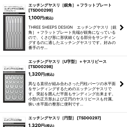
エッチングヤスリ［鋭角］＋フラットプレート
[
TSD00299
]
1,100
円
(税込)
THREE SHEEPS DESIGN エッチングヤスリ［鋭
角］＋フラットプレート先端が鋭角になっている
ので、くさび形に形状細くなる部分をサンディン
グするのに適したエッチングヤスリです。好みの
番手のサ…
エッチングヤスリ［U字型］＋ヤスリピース
[
TSD00298
]
1,320
円
(税込)
異なる直径が組み合わさった円柱パーツの水平面
をサンディングするためのエッチングヤスリで
す。突起を囲んだ平面もサンディング出来ます。
小型の正方形および正円のヤスリピースも付属。
狭い水平面の整形に便利です…
エッチングヤスリ［円型］
[
TSD00297
]
1,320
円
(税込)