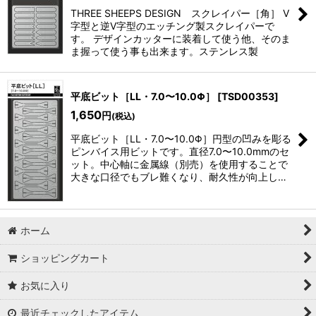
THREE SHEEPS DESIGN スクレイパー［角］ V
字型と逆V字型のエッチング製スクレイパーで
す。 デザインカッターに装着して使う他、そのま
ま握って使う事も出来ます。ステンレス製
平底ビット［LL・7.0〜10.0Φ］
[
TSD00353
]
1,650
円
(税込)
平底ビット［LL・7.0〜10.0Φ］円型の凹みを彫る
ピンバイス用ビットです。直径7.0〜10.0mmのセ
ット。中心軸に金属線（別売）を使用することで
大きな口径でもブレ難くなり、耐久性が向上し…
ホーム
ショッピングカート
お気に入り
最近チェックしたアイテム