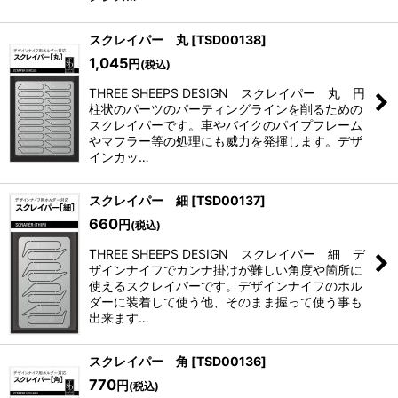
スクレイパー 丸
[
TSD00138
]
1,045
円
(税込)
THREE SHEEPS DESIGN スクレイパー 丸 円
柱状のパーツのパーティングラインを削るための
スクレイパーです。車やバイクのパイプフレーム
やマフラー等の処理にも威力を発揮します。デザ
インカッ…
スクレイパー 細
[
TSD00137
]
660
円
(税込)
THREE SHEEPS DESIGN スクレイパー 細 デ
ザインナイフでカンナ掛けが難しい角度や箇所に
使えるスクレイパーです。デザインナイフのホル
ダーに装着して使う他、そのまま握って使う事も
出来ます…
スクレイパー 角
[
TSD00136
]
770
円
(税込)