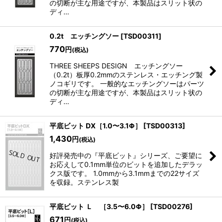
の切断が主な用途ですが、本製品はスリット状の
ディ…
0.2t エッチングソー
[
TSD00311
]
770
円
(税込)
THREE SHEEPS DESIGN エッチングソー
（0.2t）板厚0.2mmのステンレス・エッチング製
ノコギリです。 一般的なエッチングソーはパーツ
の切断が主な用途ですが、本製品はスリット状の
ディ…
平底ビット DX［1.0〜3.1Φ］
[
TSD00313
]
1,430
円
(税込)
好評発売中の『平底ビット』シリーズ、ご要望に
お応えして0.1mm単位のビットを追加したデラッ
クス版です。 1.0mmから3.1mmまでの22サイズ
を収録。ステンレス製
平底ビット Ｌ ［3.5〜6.0Φ］
[
TSD00276
]
671
円
(税込)