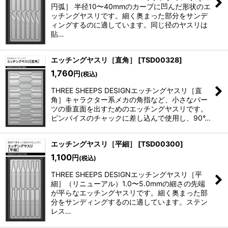
円弧］ 半径10〜40mmのカーブに凹んだ形状のエ
ッチングヤスリです。細く奥まった部分をサンデ
ィングするのに適しています。同じ径のヤスリは
貼…
エッチングヤスリ［直角］
[
TSD00328
]
1,760
円
(税込)
THREE SHEEPS DESIGNエッチングヤスリ［直
角］キャラクター系メカの角指など、小さなパー
ツの垂直面を出すためのエッチングヤスリです。
ピンバイスのチャックに差し込んで使用し、90°…
エッチングヤスリ［平細］
[
TSD00300
]
1,100
円
(税込)
THREE SHEEPS DESIGNエッチングヤスリ［平
細］（リニューアル）1.0〜5.0mmの細さの先端
が平らなエッチングヤスリです。細く奥まった部
分をサンディングするのに適しています。ステン
レス…