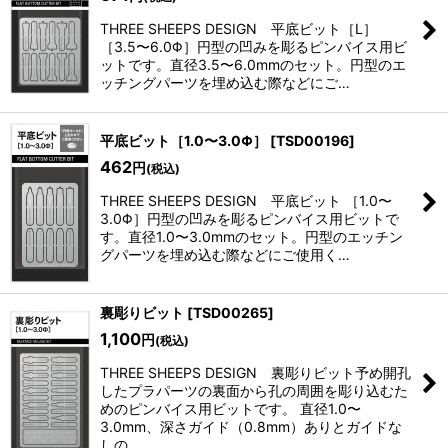
THREE SHEEPS DESIGN 平底ビット［L］
［3.5〜6.0Φ］円型の凹みを彫るピンバイス用ビ
ットです。直径3.5〜6.0mmのセット。円型のエ
ッチングパーツを埋め込む際などにご…
平底ビット［1.0〜3.0Φ］
[
TSD00196
]
462
円
(税込)
THREE SHEEPS DESIGN 平底ビット ［1.0〜
3.0Φ］円型の凹みを彫るピンバイス用ビットで
す。直径1.0〜3.0mmのセット。円型のエッチン
グパーツを埋め込む際などにご使用く…
裏彫りビット
[
TSD00265
]
1,100
円
(税込)
THREE SHEEPS DESIGN 裏彫りビット予め開孔
したプラパーツの裏面から孔の周囲を彫り込むた
めのピンバイス用ビットです。 直径1.0〜
3.0mm、深さガイド（0.8mm）ありとガイドな
しの…