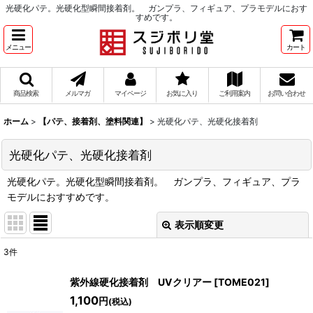
光硬化パテ。光硬化型瞬間接着剤。 ガンプラ、フィギュア、プラモデルにおす
すめです。
メニュー
カート
商品検索
メルマガ
マイページ
お気に入り
ご利用案内
お問い合わせ
ホーム
>
【パテ、接着剤、塗料関連】
>
光硬化パテ、光硬化接着剤
光硬化パテ、光硬化接着剤
光硬化パテ。光硬化型瞬間接着剤。 ガンプラ、フィギュア、プラ
モデルにおすすめです。
表示順変更
閉じる
3
件
表示数
:
紫外線硬化接着剤 UVクリアー
[
TOME021
]
在庫あり
1,100
円
(税込)