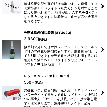
紫外線硬化型の高透明接着剤です。内容量 １０
並び順
:
ｇ紫外線ＬＥＤライト（別売り）を照射すること
により硬化します。 粘性が低いので糸を引くこと
なく塗布できます。接着後は白化せず高い透明度
絞り込む
を保ちます。…
光硬化型瞬間接着剤
[
SYU020
]
3,960
円
(税込)
接着剤の分野では世界トップレベル、スリーボン
ド社の光硬化型瞬間接着剤です。瞬間接着剤とし
ても利用できますが光硬化の機能を利用するには
別売りの紫外線ＬＥＤライトが必要です。ノズル
５本付き■仕様 容量：２…
レッドキャノンUV
[
LED020
]
550
円
(税込)
光硬化パテ、接着剤用 紫外線ＬＥＤライトハイ
パワーライトで素早く硬化レッドキャノンUVは9
つの高出力LEDライトを搭載。パテ、接着剤を素
早く硬化させます。紫外線LEDライト 波長