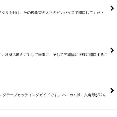
アタリを付け、その後希望の太さのピンバイスで開口してくださ
です。板材の断面に対して垂直に、そして等間隔に正確に開口するこ
るマスキングテープカッティングガイドです。 ハニカム状に六角形が並ん