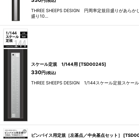
円
(税込)
THREE SHEEPS DESIGN 円周率定規目盛
盛り10…
スケール定規 1/144用
[
TSD00245
]
330
円
(税込)
THREE SHEEPS DESIGN 1/144スケール定
ピンバイス用定規［左基点／中央基点セット］
[
TSD0