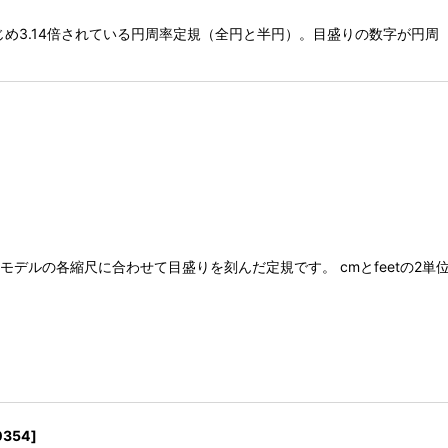
りがあらかじめ3.14倍されている円周率定規（全円と半円）。目盛りの数字
規スケールモデルの各縮尺に合わせて目盛りを刻んだ定規です。 cmとfeetの
0354
]