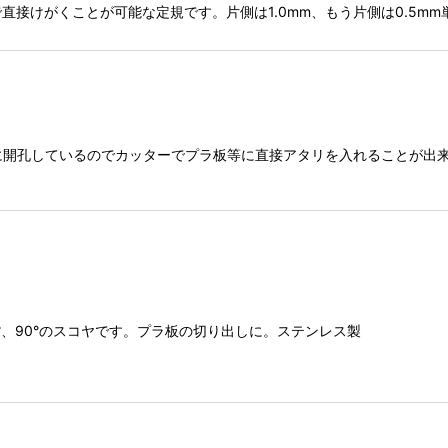
接けがくことが可能な定規です。片側は1.0mm、もう片側は0.5m
リット状に開孔しているのでカッターでプラ板等に直接アタリを入れることが出
45°、60°、90°のスコヤです。プラ板の切り出しに。ステンレス製