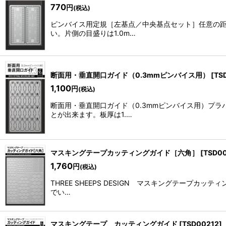
770
円
(税込)
ピンバイス用定規［左基点／中央基点セット］任意の距
い。片側の目盛りは1.0m…
断面用・垂直開口ガイド（0.3mmピンバイス用）
[
TS
1,100
円
(税込)
断面用・垂直開口ガイド（0.3mmピンバイス用）プ
とが出来ます。板厚は1.…
マスキングテープカッティングガイド［六角］
[
TSD0
1,760
円
(税込)
THREE SHEEPS DESIGN マスキングテープ
でい…
マスキングテープ カッティングガイド
[
TSD00212
]