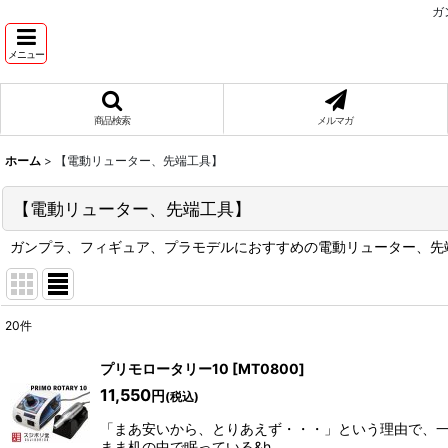
ガ
メニュー
商品検索
メルマガ
ホーム
>
【電動リューター、先端工具】
【電動リューター、先端工具】
ガンプラ、フィギュア、プラモデルにおすすめの電動リューター、先
20
件
サブカテゴリ
:
プリモロータリー10
[
MT0800
]
11,550
円
(税込)
表示数
:
「まあ安いから、とりあえず・・・」という理由で、一
在庫あり
まま机の中で眠っている&h…