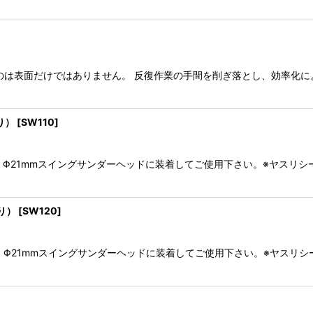
絞り込む
のは表面だけではありません。 反復作業の手間を削ぎ落とし、効率化
り）
[
SW110
]
 Φ21mmスイングサンダーヘッドに装着してご使用下さい。※ヤスリ
り）
[
SW120
]
 Φ21mmスイングサンダーヘッドに装着してご使用下さい。※ヤスリ