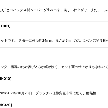
たり”とコバックス製ペーパーが生み出す、美しい仕上がり。また、一
ET001
]
セットです。 各番手に外径約24mm、厚さ約5mmのスポンジバフが3
ティング。極薄のため切り込みが幅が狭く、カット面の仕上がりもき
BK010
]
.0mm※2021年10月28日 ブラックへ仕様変更非常に硬く、耐熱性…
IBK020
]