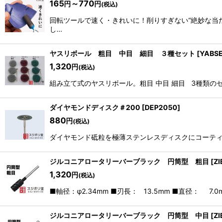
165
～770
円
円
(税込)
回転ツールで速く・きれいに！削りすぎない“絶妙な当
し…
ヤスリボール 粗目 中目 細目 ３種セット
[
YABS
1,320
円
(税込)
組み立て式のヤスリボール。粗目 中目 細目 3種類の
ダイヤモンドディスク＃200
[
DEP2050
]
880
円
(税込)
ダイヤモンド砥粒を極薄ステンレスディスクにコー
ジルコニアロータリーバーブラック 円筒型 粗目
[
ZI
1,320
円
(税込)
■軸径：φ2.34mm ■刃長： 13.5mm ■直径： 7
ジルコニアロータリーバーブラック 円筒型 中目
[
Z