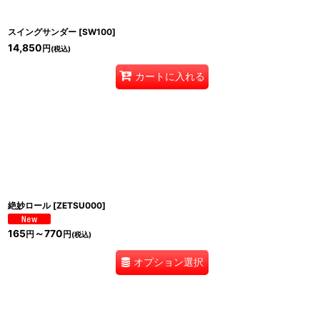
スイングサンダー
[
SW100
]
14,850
円
(税込)
カートに入れる
絶妙ロール
[
ZETSU000
]
165
～770
円
円
(税込)
オプション選択