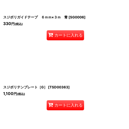
スジボリガイドテープ ６ｍｍ×３ｍ 青
[
SG0006
]
330
円
(税込)
カートに入れる
スジボリテンプレート［G］
[
TSD00363
]
1,100
円
(税込)
カートに入れる