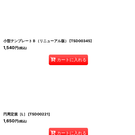
小型テンプレートＢ（リニューアル版）
[
TSD00345
]
1,540
円
(税込)
カートに入れる
円周定規［L］
[
TSD00221
]
1,650
円
(税込)
カートに入れる