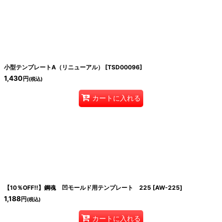
小型テンプレートA（リニューアル）
[
TSD00096
]
1,430
円
(税込)
カートに入れる
【10％OFF!!】鋼魂 凹モールド用テンプレート 225
[
AW-225
]
1,188
円
(税込)
カートに入れる