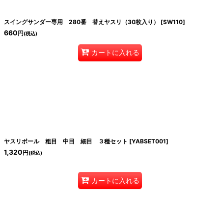
スイングサンダー専用 280番 替えヤスリ（30枚入り）
[
SW110
]
660
円
(税込)
カートに入れる
ヤスリボール 粗目 中目 細目 ３種セット
[
YABSET001
]
1,320
円
(税込)
カートに入れる