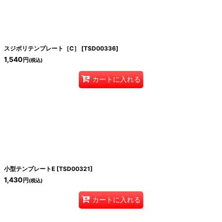
スジボリテンプレート［C］
[
TSD00336
]
1,540
円
(税込)
カートに入れる
小型テンプレートE
[
TSD00321
]
1,430
円
(税込)
カートに入れる