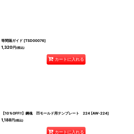
等間隔ガイド
[
TSD00076
]
1,320
円
(税込)
カートに入れる
【10％OFF!!】鋼魂 凹モールド用テンプレート 224
[
AW-224
]
1,188
円
(税込)
カートに入れる