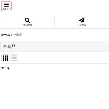
メニュー
商品検索
メルマガ
ホーム
>
全商品
全商品
316
件
表示数
:
在庫あり
並び順
: