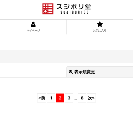
マイページ
お気に入り
表示順変更
«
前
1
2
3
...
6
次
»
絞り込む