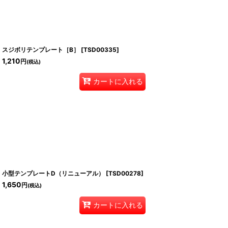
スジボリテンプレート［B］
[
TSD00335
]
1,210
円
(税込)
カートに入れる
小型テンプレートD（リニューアル）
[
TSD00278
]
1,650
円
(税込)
カートに入れる