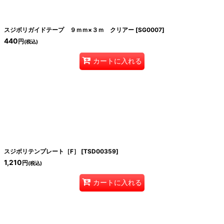
スジボリガイドテープ ９ｍｍ×３ｍ クリアー
[
SG0007
]
440
円
(税込)
カートに入れる
スジボリテンプレート［F］
[
TSD00359
]
1,210
円
(税込)
カートに入れる