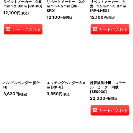
リベットメーカー 0.5
リベットメーカー 2.0
リベットメーカー 六
ｍｍ〜2.0ｍｍ
[
RP-PD
]
ｍｍ〜4.5ｍｍ
[
RP-
角 1.5ｍｍ〜5.0ｍｍ
BPD
]
[
RP-LHEX
]
12,100
円
(税込)
12,100
12,100
円
円
(税込)
(税込)
カートに入れる
カートに入れる
ハンドルベンダー
[
RP-
エッチングベンダー８ｃ
超音波洗浄機 スモー
H
]
ｍ
[
RP-8
]
ル ヒーター内蔵
[
SE0030
]
3,630
3,850
円
円
(税込)
(税込)
22,000
円
(税込)
カートに入れる