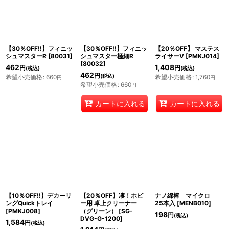
【30％OFF!!】フィニッ
【30％OFF!!】フィニッ
【20％OFF】 マステス
シュマスターR
[
80031
]
シュマスター極細R
ライサーV
[
PMKJ014
]
[
80032
]
462
1,408
円
円
(税込)
(税込)
462
円
(税込)
希望小売価格
:
660
希望小売価格
:
1,760
円
円
希望小売価格
:
660
円
カートに入れる
カートに入れる
【10％OFF!!】デカーリ
【20％OFF】凄！ホビ
ナノ綿棒 マイクロ
ングQuickトレイ
ー用 卓上クリーナー
25本入
[
MENB010
]
[
PMKJ008
]
（グリーン）
[
SG-
198
円
(税込)
DVG-G-1200
]
1,584
円
(税込)