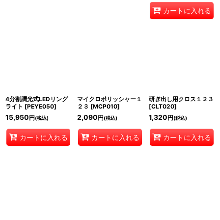
カートに入れる
4分割調光式LEDリング
マイクロポリッシャー１
研ぎ出し用クロス１２３
ライト
[
PEYE050
]
２３
[
MCP010
]
[
CLT020
]
15,950
2,090
1,320
円
円
円
(税込)
(税込)
(税込)
カートに入れる
カートに入れる
カートに入れる