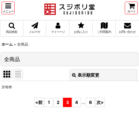
メニュー
カート
商品検索
メルマガ
マイページ
お気に入り
ご利用案内
お問い合わせ
ホーム
>
全商品
全商品
表示順変更
閉じる
316
件
表示数
:
«
前
1
2
3
4
...
6
次
»
在庫あり
並び順
:
絞り込む