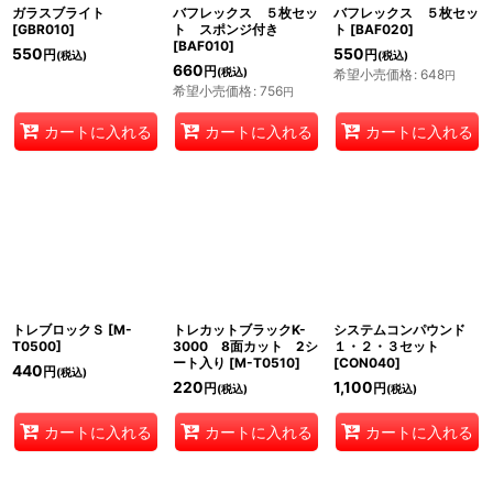
ガラスブライト
バフレックス ５枚セッ
バフレックス ５枚セッ
[
GBR010
]
ト スポンジ付き
ト
[
BAF020
]
[
BAF010
]
550
550
円
円
(税込)
(税込)
660
円
(税込)
希望小売価格
:
648
円
希望小売価格
:
756
円
カートに入れる
カートに入れる
カートに入れる
トレブロックＳ
[
M-
トレカットブラックK-
システムコンパウンド
T0500
]
3000 8面カット 2シ
１・２・３セット
ート入り
[
M-T0510
]
[
CON040
]
440
円
(税込)
220
1,100
円
円
(税込)
(税込)
カートに入れる
カートに入れる
カートに入れる