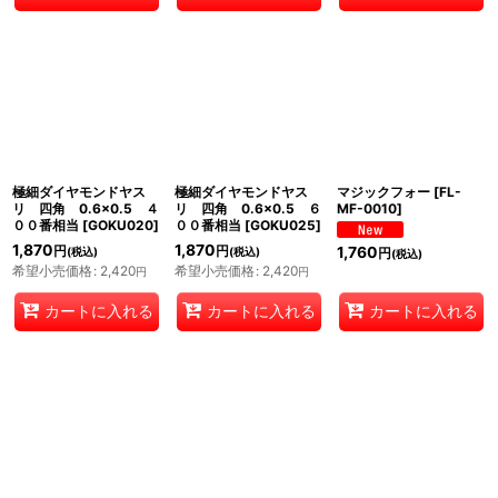
極細ダイヤモンドヤス
極細ダイヤモンドヤス
マジックフォー
[
FL-
リ 四角 0.6×0.5 ４
リ 四角 0.6×0.5 ６
MF-0010
]
００番相当
[
GOKU020
]
００番相当
[
GOKU025
]
1,870
1,870
円
円
1,760
(税込)
(税込)
円
(税込)
希望小売価格
:
2,420
希望小売価格
:
2,420
円
円
カートに入れる
カートに入れる
カートに入れる