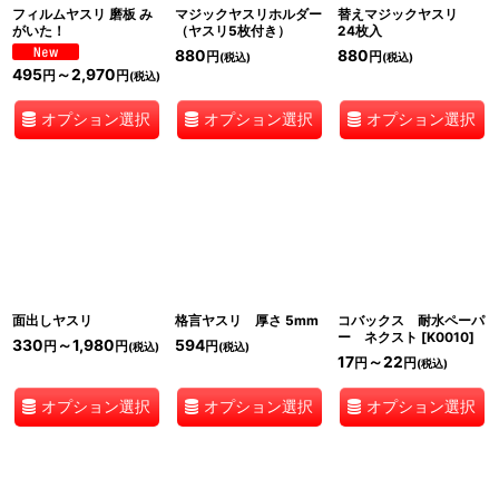
フィルムヤスリ 磨板 み
マジックヤスリホルダー
替えマジックヤスリ
がいた！
（ヤスリ5枚付き）
24枚入
880
880
円
円
(税込)
(税込)
495
～2,970
円
円
(税込)
オプション選択
オプション選択
オプション選択
面出しヤスリ
格言ヤスリ 厚さ 5mm
コバックス 耐水ペーパ
ー ネクスト
[
K0010
]
330
～1,980
594
円
円
円
(税込)
(税込)
17
～22
円
円
(税込)
オプション選択
オプション選択
オプション選択