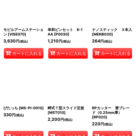
モビルアームステーショ
幸和ピンセット K-1
ナノスティック ３本入
ン
[
VISE070
]
AA
[
P0030
]
[
MENB030
]
3,630
1,210
264
円
円
円
(税込)
(税込)
(税込)
カートに入れる
カートに入れる
カートに入れる
ぴたっち
[
MS-PI-0010
]
岬式Ｔ型スライド定規
RPカッター 替ブレー
[
MST010
]
ド（0.25mm厚）
330
円
(税込)
[
RP020
]
2,200
円
(税込)
220
円
(税込)