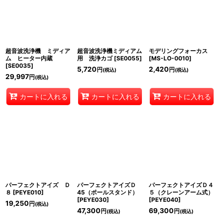
超音波洗浄機 ミディア
超音波洗浄機ミディアム
モデリングフォーカス
ム ヒーター内蔵
用 洗浄カゴ
[
SE0055
]
[
MS-LO-0010
]
[
SE0035
]
5,720
2,420
円
円
(税込)
(税込)
29,997
円
(税込)
カートに入れる
カートに入れる
カートに入れる
パーフェクトアイズ Ｄ
パーフェクトアイズＤ
パーフェクトアイズＤ４
８
[
PEYE010
]
45（ポールスタンド）
５（クレーンアーム式）
[
PEYE030
]
[
PEYE040
]
19,250
円
(税込)
47,300
69,300
円
円
(税込)
(税込)